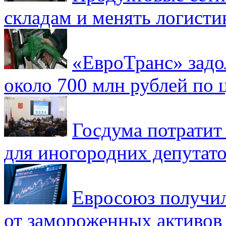
складам и менять логисти
«ЕвроТранс» зад
около 700 млн рублей по
Госдума потратит
для иногородних депутато
Евросоюз получил
от замороженных активов