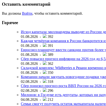
Оставить комментарий
Вы должны
Войти
, чтобы оставить комментарий.
Горячее
Исход капитала: миллиардеры выводят из России д
01.08.2026 -
392
Каждая четвёртая компания в России банкротится и
01.08.2026 -
391
Евросоюз планирует ввести санкции против более ч
01.08.2026 -
389
Сбер повысил прогноз инфляции на 2026 год до 6,
01.08.2026 -
362
Складской комплекс Wildberries в Рязани временно н
01.08.2026 -
350
Компании начали закупать новогодние подарки уже 
02.08.2026 -
318
Сбер понизил прогноз роста ВВП России на 2026 г
02.08.2026 -
296
Милонов: в Госдуме есть депутаты, которых ни разу
04.08.2026 -
212
Семьи смогут получить остаток маткапитала наличн