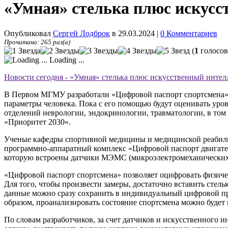
«Умная» стелька плюс искусс
Опубликовал
Сергей Лодброк
в 29.03.2024
|
0 Комментариев
Прочитано: 265 раз(а)
(
1
голосов
Loading ...
Новости сегодня - «Умная» стелька плюс искусственный интел
В Первом МГМУ разработали «Цифровой паспорт спортсмена»: б
параметры человека. Пока с его помощью будут оценивать уро
отделений неврологии, эндокринологии, травматологии, в том
«Приоритет 2030».
Ученые кафедры спортивной медицины и медицинской реабили
программно-аппаратный комплекс «Цифровой паспорт двигател
которую встроены датчики МЭМС (микроэлектромеханических си
«Цифровой паспорт спортсмена» позволяет оцифровать физичес
Для того, чтобы произвести замеры, достаточно вставить стел
данные можно сразу сохранить в индивидуальный цифровой пр
образом, проанализировать состояние спортсмена можно будет 
По словам разработчиков, за счет датчиков и искусственного