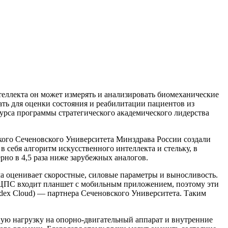
еллекта он может измерять и анализировать биомеханические
ать для оценки состояния и реабилитации пациентов из
курса программы стратегического академического лидерства
ого Сеченовского Университета Минздрава России создали
себя алгоритм искусственного интеллекта и стельку, в
но в 4,5 раза ниже зарубежных аналогов.
а оценивает скоростные, силовые параметры и выносливость.
кт ЦПС входит планшет с мобильным приложением, поэтому эти
dex Cloud) — партнера Сеченовского Университета. Таким
рную нагрузку на опорно-двигательный аппарат и внутренние