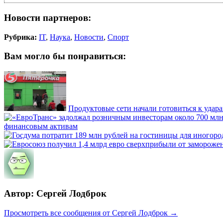
Новости партнеров:
Рубрика:
IT
,
Наука
,
Новости
,
Спорт
Вам могло бы понравиться:
Продуктовые сети начали готовиться к удара
финансовым активам
Автор: Сергей Лодброк
Просмотреть все сообщения от Сергей Лодброк →