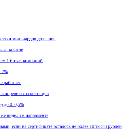
есятки миллиардов долларов
з-за налогов
ем 1,6 тыс. компаний
5–7%
е работает
в апреле из-за роста цен
од до 0–0,5%
 не видели в парламенте
ыми, если на сертификате осталось не более 10 тысяч рублей