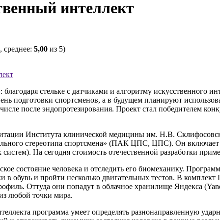
твенный интеллект
, среднее:
5,00
из 5)
лект
лагодаря стельке с датчиками и алгоритму искусственного инт
вень подготовки спортсменов, а в будущем планируют использов
 числе после эндопротезирования. Проект стал победителем кон
тации Института клинической медицины им. Н.В. Склифосовск
ьного стереотипа спортсмена» (ПАК ЦПС, ЦПС). Он включает в 
стем). На сегодня стоимость отечественной разработки пример
кое состояние человека и отследить его биомеханику. Программ
ьки в обувь и пройти несколько двигательных тестов. В компле
офиль. Оттуда они попадут в облачное хранилище Яндекса (Yan
из любой точки мира.
 интеллекта программа умеет определять разнонаправленную уда