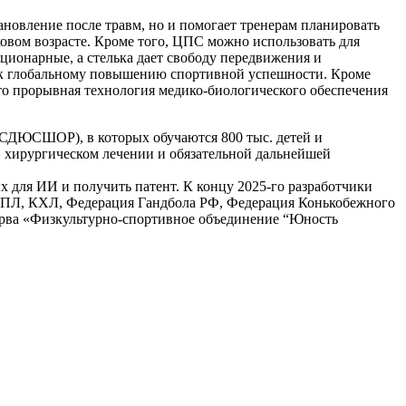
ановление после травм, но и помогает тренерам планировать
ковом возрасте. Кроме того, ЦПС можно использовать для
ционарные, а стелька дает свободу передвижения и
ь к глобальному повышению спортивной успешности. Кроме
сто прорывная технология медико-биологического обеспечения
(СДЮСШОР), в которых обучаются 800 тыс. детей и
 в хирургическом лечении и обязательной дальнейшей
х для ИИ и получить патент. К концу 2025-го разработчики
 РФПЛ, КХЛ, Федерация Гандбола РФ, Федерация Конькобежного
ерва «Физкультурно-спортивное объединение “Юность