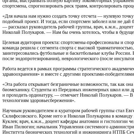
органы, выстраивать полную картину локомоторных упражнений
спортсмена, спрогнозировать риск травм, контролировать проц
«Для начала нам нужно создать точку отсчета — нулевую точку 
подобный проект. И тогда, если спортсмен заболел или не дай 
— рассказал руководитель рабочей группы, врач, к.м.н., до
Николай Полукаров. — Нам бы очень хотелось, чтобы в будуще
Целевая аудитория проекта: спортсмены-профессионалы и спор
команда решила с сегмента спорта с высокой травматичностью, т
заинтересовались футбольные и баскетбольные клубы России. 
после эндопротезирования), неврологического (после инсульто
Работа ведется в рамках программы стратегического академич
здравоохранения» и вместе с другими проектами-победителями 
«Эта работа открывает безграничные возможности, так как о
биомеханику. Студенты из Передовых инженерных школ или дру
и проходить ординатуру, — отмечает Николай Полукаров. — В
технологиям здоровьесбережения».
Научным руководителем и куратором рабочей группы стал Евг
Склифосовского. Кроме него и Николая Полукарова в команду 
Куклев; врач, к.м.н., доцент кафедры анатомии и гистологии
Иван Пилюгин; начальник Управления системного администри
Института бионических технологий и инжиниринга НТПБ Сече