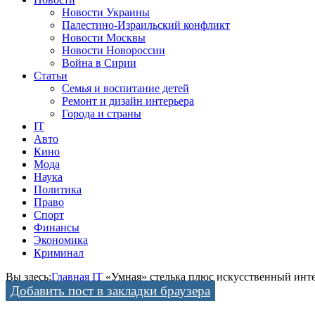
Новости Украины
Палестино-Израильский конфликт
Новости Москвы
Новости Новороссии
Война в Сирии
Статьи
Семья и воспитание детей
Ремонт и дизайн интерьера
Города и страны
IT
Авто
Кино
Мода
Наука
Политика
Право
Спорт
Финансы
Экономика
Криминал
Вы здесь:
Главная
IT
«Умная» стелька плюс искусственный инт
Добавить пост в закладки браузера