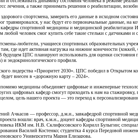
 и отслеживать динамику состояния человека в режиме реально
есс лечения, а также принимать решения о реабилитации, возоб
здорового спортсмена, замерить его данные в исходном состояни
бог травмировался, у нас будут его первоначальные данные, на 
цент кафедры спортивной медицины и медицинской реабилитации
м любой человек смог купить себе такие стельки с датчиками и
тсмены-любители, учащиеся спортивных образовательных учрежд
ам, где идет активная нагрузка на нижние конечности (хоккей, б
В будущем ЦПС планируют использовать для оценки состояния п
в) и эндокринологического профиля.
еского лидерства «Приоритет 2030». ЦПС победил в Открытом ко
будет внесен в «дорожную карту – 2024».
на помимо медицины объединяет цифровые и инженерные технол
гих цифровых кафедр смогут приходить к нам на стажировку, п
 целом, цель нашего проекта — это переход к персонализирова
ений Ачкасов — профессор, д.м.н., завкафедрой спортивной м
проекта вошли: врач, к.м.н., доцент кафедры спортивной медиц
 человека ИКМ им. Н.В. Склифосовского Кирилл Булыгин; специа
рования Василий Костенко; студентка 4 курса Передовой инже
новского Университета Мария Елизарова.