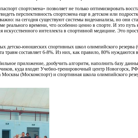
паспорт спортсмена» позволяет не только оптимизировать восст
увидеть перспективность спортсмена еще в детском или подрост
ажно: на сегодня существуют системы видеоанализа, но они ста
е реального времени, что особенно ценно в спорте. И это пут
ития искусственного интеллекта в спортивной медицине. Это про
ных детско-юношеских спортивных школ олимпийского резерва 
та травм составляет 6-8%. Из них, как правило, 80% нуждаются
бильное приложение, дообучить алгоритм, наполнить базу данны
казчиков, куда входят Учебно-тренировочный центр Новогорск,
а Москвы (Москомспорт) и спортивная школа олимпийского рез