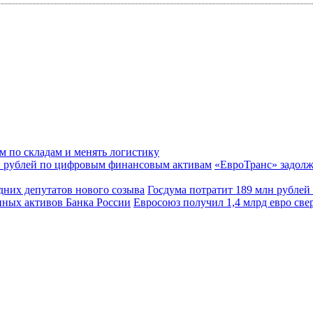
м по складам и менять логистику
«ЕвроТранс» задолж
Госдума потратит 189 млн рублей
Евросоюз получил 1,4 млрд евро св