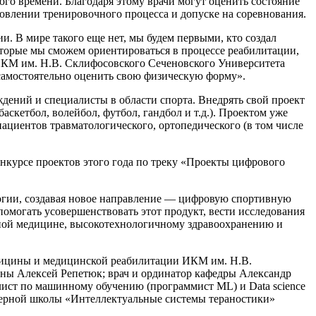
го времени. Благодаря этому врачи могут оценить состояние
новлении тренировочного процесса и допуске на соревнования.
и. В мире такого еще нет, мы будем первыми, кто создал
которые мы сможем ориентироваться в процессе реабилитации,
 ИКМ им. Н.В. Склифосовского Сеченовского Университета
 самостоятельно оценить свою физическую форму».
ений и специалисты в области спорта. Внедрять свой проект
аскетбол, волейбол, футбол, гандбол и т.д.). Проектом уже
ациентов травматологического, ортопедического (в том числе
нкурсе проектов этого года по треку «Проекты цифрового
огии, создавая новое направление — цифровую спортивную
омогать усовершенствовать этот продукт, вести исследования
нной медицине, высокотехнологичному здравоохранению и
едицины и медицинской реабилитации ИКМ им. Н.В.
ины Алексей Репетюк; врач и ординатор кафедры Александр
лист по машинному обучению (программист ML) и Data science
нерной школы «Интеллектуальные системы тераностики»