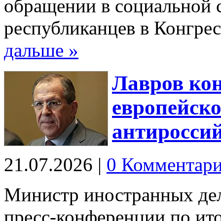
обращении в социальной с
республиканцев в Конгр
дальше »
Лавров кон
европейско
антиросси
21.07.2026
|
0 Комментар
Министр иностранных дел
пресс-конференции по ито