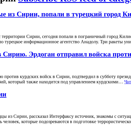
е из Сирии, попали в турецкий город К
 территории Сирии, сегодня попали в пограничный город Килис
о турецкое информационное агентство Анадолу. Три ракеты ун
в Сирию. Эрдоган отправил войска прот
 против курдских войск в Сирии, подтвердил в субботу презид
бий, который также находится под управлением курдскими…
Чит
ми
цы из Сирии, рассказал Интерфаксу источник, знакомы с ситуац
ть человек, которые подозреваются в подготовке террористичес