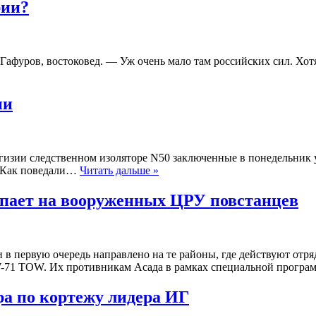
рии?
Гафуров, востоковед. — Уж очень мало там российских сил. Хо
ии
изии следственном изоляторе N50 заключенные в понедельник 
. Как поведали…
Читать дальше »
упает на вооруженных ЦРУ повстанцев
 в первую очередь направлено на те районы, где действуют от
71 TOW. Их противникам Асада в рамках специальной прогр
ра по кортежу лидера ИГ