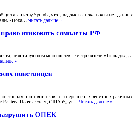
ил агентству Sputnik, что у ведомства пока почти нет данных 
гдади. «Пока…
Читать дальше »
 право атаковать самолеты РФ
икам, пилотирующим многоцелевые истребители «Торнадо», дан
дальше »
ских повстанцев
встанцам противотанковых и переносных зенитных ракетных ко
т Reuters. По ее словам, США будут…
Читать дальше »
 разрушить ОПЕК