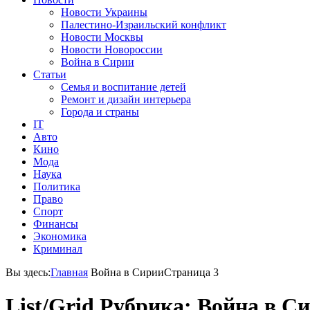
Новости Украины
Палестино-Израильский конфликт
Новости Москвы
Новости Новороссии
Война в Сирии
Статьи
Семья и воспитание детей
Ремонт и дизайн интерьера
Города и страны
IT
Авто
Кино
Мода
Наука
Политика
Право
Спорт
Финансы
Экономика
Криминал
Вы здесь:
Главная
Война в Сирии
Страница 3
List/Grid
Рубрика: Война в С