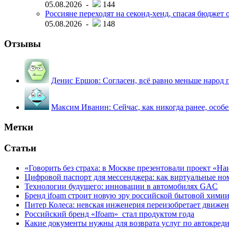
05.08.2026 -
144
Россияне переходят на секонд-хенд, спасая бюджет
05.08.2026 -
148
Отзывы
Денис Ершов:
Согласен, всё равно меньше народ пи
Максим Иванин:
Сейчас, как никогда ранее, особ
Метки
Статьи
«Говорить без страха: в Москве презентовали проект «Н
Цифровой паспорт для мессенджера: как виртуальные но
Технологии будущего: инновации в автомобилях GAC
Бренд ifoam строит новую эру российской бытовой хими
Питер Колеса: невская инженерия переизобретает движе
Российский бренд «Ifoam» стал продуктом года
Какие документы нужны для возврата услуг по автокред