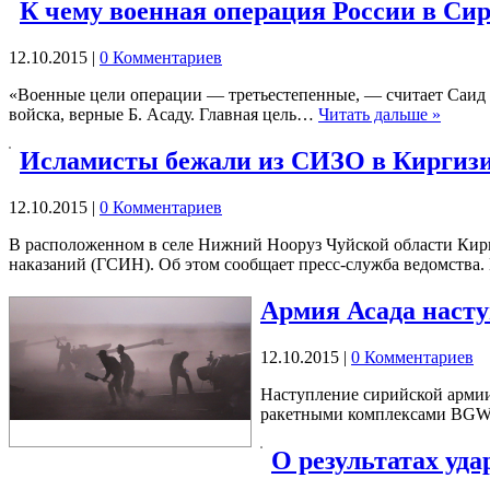
К чему военная операция России в Си
12.10.2015
|
0 Комментариев
«Военные цели операции — третьестепенные, — считает Саид 
войска, верные Б. Асаду. Главная цель…
Читать дальше »
Исламисты бежали из СИЗО в Киргиз
12.10.2015
|
0 Комментариев
В расположенном в селе Нижний Нооруз Чуйской области Кирг
наказаний (ГСИН). Об этом сообщает пресс-служба ведомства
Армия Асада наст
12.10.2015
|
0 Комментариев
Наступление сирийской армии
ракетными комплексами BGW-
О результатах уда