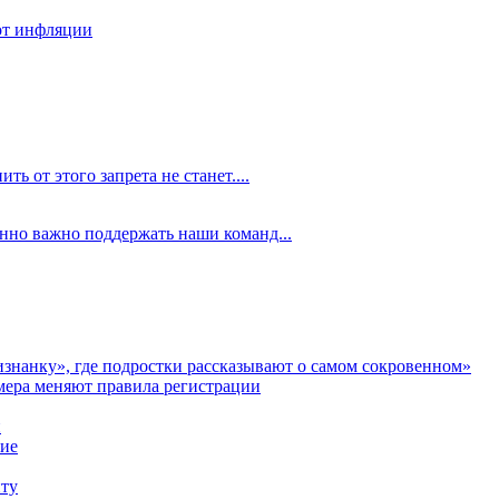
 от инфляции
ть от этого запрета не станет....
енно важно поддержать наши команд...
аизнанку», где подростки рассказывают о самом сокровенном»
мера меняют правила регистрации
и
ние
иту