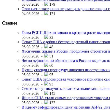
03.08.2026 -
179
Ozon начал экстренно перемещать дорогие товары с
04.08.2026 -
171
Свежее
Глава РСПП Шохин заявил о кратном росте выездн
06.08.2026 -
32
Сенат США одобрил беспрецедентный пакет огран
06.08.2026 -
48
Хуснуллин: жильё в России продолжает строиться и
06.08.2026 -
51
Число дефолтов по облигациям в России выросло вд
06.08.2026 -
60
Путин утвердил процедуру лишения иностранных и
05.08.2026 -
95
Сенат США заблокировал ускоренное принятие сан
05.08.2026 -
93
Семьи смогут получить остаток маткапитала наличн
05.08.2026 -
145
Яйца в США стали самым подорожавшим товаром в 
05.08.2026 -
132
В Крыму зафиксировали цену на бензин АИ-92: лит