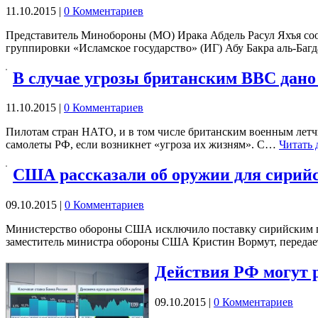
11.10.2015
|
0 Комментариев
Представитель Минобороны (МО) Ирака Абдель Расул Яхъя сообщ
группировки «Исламское государство» (ИГ) Абу Бакра аль-Ба
В случае угрозы британским ВВС дано
11.10.2015
|
0 Комментариев
Пилотам стран НАТО, и в том числе британским военным летч
самолеты РФ, если возникнет «угроза их жизням». С…
Читать 
США рассказали об оружии для сирий
09.10.2015
|
0 Комментариев
Министерство обороны США исключило поставку сирийским по
заместитель министра обороны США Кристин Вормут, передае
Действия РФ могут
09.10.2015
|
0 Комментариев