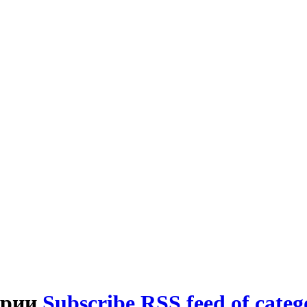
ирии
Subscribe RSS feed of cate