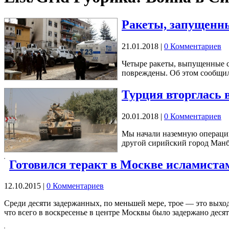
Ракеты, запущенны
21.01.2018
|
0 Комментариев
Четыре ракеты, выпущенные с
повреждены. Об этом сообщил
Турция вторглась 
20.01.2018
|
0 Комментариев
Мы начали наземную операцию
другой сирийский город Ман
Готовился теракт в Москве исламиста
12.10.2015
|
0 Комментариев
Среди десяти задержанных, по меньшей мере, трое — это выход
что всего в воскресенье в центре Москвы было задержано деся