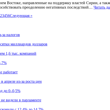
ем Востоке, направленные на поддержку властей Сирии, а такж
способствовать преодолению негативных последствий…
Читать д
2
3
4
5
6
Следующая »
з-за налогов
есятки миллиардов долларов
ем 1,6 тыс. компаний
5–7%
е работает
в апреле из-за роста цен
од до 0–0,5%
 не видели в парламенте
скочили с 12,4% до 14,7%