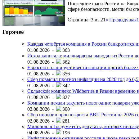
Последние шаги России на Ближн
сфере безопасности, могли бы 
Страница: 3 из 21
« Предыдущая
1
Горячее
Каждая четвёртая компания в России банкротится и
01.08.2026 -
363
Исход капитала: миллиардеры выводят из России д
01.08.2026 -
362
Евросоюз планирует ввести санкции против более ч
01.08.2026 -
356
Сбер повысил прогноз инфляции на 2026 год до 6,
01.08.2026 -
342
Складской комплекс Wildberries в Рязани временно н
01.08.2026 -
327
Компании начали закупать новогодние подарки уже 
02.08.2026 -
300
Сбер понизил прогноз роста ВВП России на 2026 г
02.08.2026 -
281
Милонов: в Госдуме есть депутаты, которых ни разу
04.08.2026 -
196
Инфляционные ожидания россиян в июле резко под