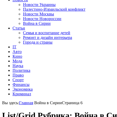
Новости Украины
Палестино-Израильский конфликт
Новости Москвы
Новости Новороссии
Война в Сирии
Статьи
Семья и воспитание детей
Ремонт и дизайн интерьера
Города и страны
IT
Авто
Кино
Мода
Наука
Политика
Право
Спорт
Финансы
Экономика
Криминал
Вы здесь:
Главная
Война в Сирии
Страница 6
List/Grid
Рубрика: Война в С