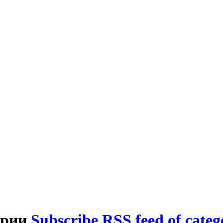
ирии
Subscribe RSS feed of cate