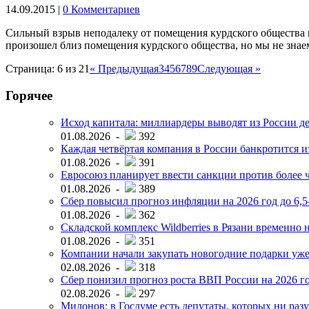
14.09.2015
|
0 Комментариев
Сильный взрыв неподалеку от помещения курдского общества 
произошел близ помещения курдского общества, но мы не зна
Страница: 6 из 21
« Предыдущая
3
4
5
6
7
8
9
Следующая »
Горячее
Исход капитала: миллиардеры выводят из России д
01.08.2026 -
392
Каждая четвёртая компания в России банкротится и
01.08.2026 -
391
Евросоюз планирует ввести санкции против более ч
01.08.2026 -
389
Сбер повысил прогноз инфляции на 2026 год до 6,
01.08.2026 -
362
Складской комплекс Wildberries в Рязани временно н
01.08.2026 -
351
Компании начали закупать новогодние подарки уже 
02.08.2026 -
318
Сбер понизил прогноз роста ВВП России на 2026 г
02.08.2026 -
297
Милонов: в Госдуме есть депутаты, которых ни разу