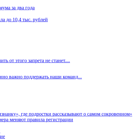
мума за два года
а до 10,4 тыс. рублей
ть от этого запрета не станет....
енно важно поддержать наши команд...
аизнанку», где подростки рассказывают о самом сокровенном»
мера меняют правила регистрации
и
ние