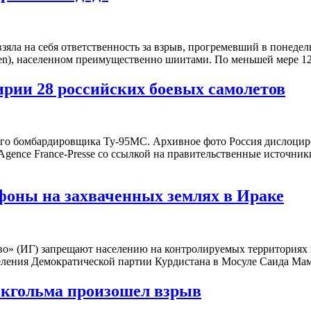
яла на себя ответственность за взрыв, прогремевший в понедель
en), населенном преимущественно шиитами. По меньшей мере 
рии 28 российских боевых самолетов
ого бомбардировщика Ту-95МС. Архивное фото Россия дислоцир
Agence France-Presse со ссылкой на правительственные источник
фоны на захваченных землях в Ираке
о» (ИГ) запрещают населению на контролируемых территориях по
деления Демократической партии Курдистана в Мосуле Саида М
окгольма произошел взрыв