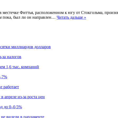
в местечке Фиттья, расположенном к югу от Стокгольма, произ
ем пока, был ли он направлен…
Читать дальше »
есятки миллиардов долларов
з-за налогов
ем 1,6 тыс. компаний
5–7%
е работает
в апреле из-за роста цен
од до 0–0,5%
 не видели в парламенте