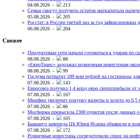
04.08.2026 -
213
Семьи смогут получить остаток маткапитала наличн
05.08.2026 -
205
Росстат: в России третий раз за год зафиксирована 
06.08.2026 -
204
Свежее
Продуктовые сети начали готовиться к ударам по с
08.08.2026 -
88
«ЕвроТранс» задолжал розничным инвесторам окол
08.08.2026 -
99
Госдума потратит 189 млн рублей на гостиницы дл
07.08.2026 -
143
Евросоюз получил 1,4 млрд евро сверхприбыли от 
07.08.2026 -
167
Минфин увеличит покупку валюты и золота до 6,5 м
07.08.2026 -
86
Мосбиржа превысила 2300 пунктов после данных о
07.08.2026 -
165
Бывшего зампреда ЦБ Юрия Исаева объявили в розы
07.08.2026 -
172
Розничные инвесторы сосредоточили спрос на нефт