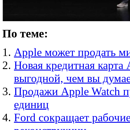
По теме:
Apple может продать м
Новая кредитная карта 
выгодной, чем вы дума
Продажи Apple Watch п
единиц
Ford сокращает рабочие