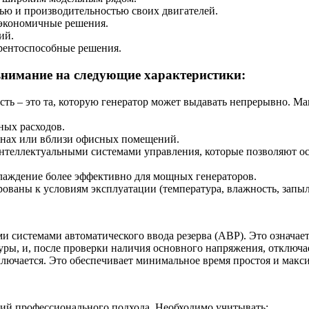
тью и производительностью своих двигателей.
 экономичные решения.
ий.
рентоспособные решения.
внимание на следующие характеристики:
ь – это та, которую генератор может выдавать непрерывно. Мак
ных расходов.
зонах или вблизи офисных помещений.
нтеллектуальными системами управления, которые позволяют ос
лаждение более эффективно для мощных генераторов.
ованы к условиям эксплуатации (температура, влажность, запыл
системами автоматического ввода резерва (АВР). Это означает
туры, и, после проверки наличия основного напряжения, отключа
ключается. Это обеспечивает минимальное время простоя и макс
ий профессионального подхода. Необходимо учитывать: