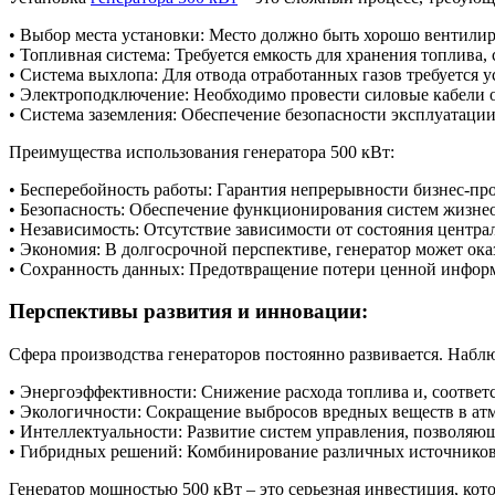
• Выбор места установки: Место должно быть хорошо вентили
• Топливная система: Требуется емкость для хранения топлива, 
• Система выхлопа: Для отвода отработанных газов требуется 
• Электроподключение: Необходимо провести силовые кабели о
• Система заземления: Обеспечение безопасности эксплуатации
Преимущества использования генератора 500 кВт:
• Бесперебойность работы: Гарантия непрерывности бизнес-проц
• Безопасность: Обеспечение функционирования систем жизне
• Независимость: Отсутствие зависимости от состояния центра
• Экономия: В долгосрочной перспективе, генератор может ока
• Сохранность данных: Предотвращение потери ценной информ
Перспективы развития и инновации:
Сфера производства генераторов постоянно развивается. Набл
• Энергоэффективности: Снижение расхода топлива и, соответ
• Экологичности: Сокращение выбросов вредных веществ в атм
• Интеллектуальности: Развитие систем управления, позволяю
• Гибридных решений: Комбинирование различных источников 
Генератор мощностью 500 кВт – это серьезная инвестиция, кот