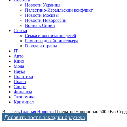
Новости Украины
Палестино-Израильский конфликт
Новости Москвы
Новости Новороссии
Война в Сирии
Статьи
Семья и воспитание детей
Ремонт и дизайн интерьера
Города и страны
IT
Авто
Кино
Мода
Наука
Политика
Право
Спорт
Финансы
Экономика
Криминал
Вы здесь:
Главная
Новости
Генератор мощностью 500 кВт: Серд
Добавить пост в закладки браузера