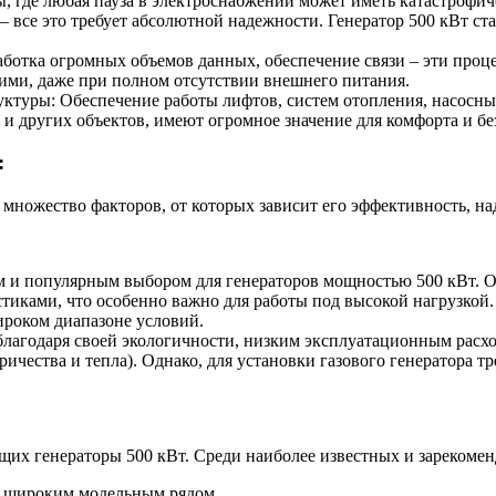
, где любая пауза в электроснабжении может иметь катастрофич
– все это требует абсолютной надежности. Генератор 500 кВт с
отка огромных объемов данных, обеспечение связи – эти процес
ми, даже при полном отсутствии внешнего питания.
туры: Обеспечение работы лифтов, систем отопления, насосных
и других объектов, имеют огромное значение для комфорта и бе
:
множество факторов, от которых зависит его эффективность, на
м и популярным выбором для генераторов мощностью 500 кВт. 
иками, что особенно важно для работы под высокой нагрузкой
ироком диапазоне условий.
 благодаря своей экологичности, низким эксплуатационным расх
ичества и тепла). Однако, для установки газового генератора т
щих генераторы 500 кВт. Среди наиболее известных и зарекоме
и широким модельным рядом.