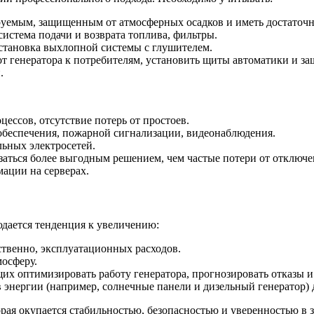
руемым, защищенным от атмосферных осадков и иметь достаточн
система подачи и возврата топлива, фильтры.
установка выхлопной системы с глушителем.
т генератора к потребителям, установить щиты автоматики и за
.
ессов, отсутствие потерь от простоев.
обеспечения, пожарной сигнализации, видеонаблюдения.
льных электросетей.
заться более выгодным решением, чем частые потери от отключе
ации на серверах.
юдается тенденция к увеличению:
ственно, эксплуатационных расходов.
осферу.
щих оптимизировать работу генератора, прогнозировать отказы 
энергии (например, солнечные панели и дизельный генератор) 
орая окупается стабильностью, безопасностью и уверенностью в