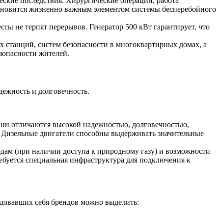
еские последствия. Хирургические операции, работа
тановится жизненно важным элементом системы бесперебойного
сы не терпят перерывов. Генератор 500 кВт гарантирует, что
 станций, систем безопасности в многоквартирных домах, а
зопасности жителей.
дежность и долговечность.
Они отличаются высокой надежностью, долговечностью,
. Дизельные двигатели способны выдерживать значительные
одам (при наличии доступа к природному газу) и возможности
ребуется специальная инфраструктура для подключения к
ндовавших себя брендов можно выделить: