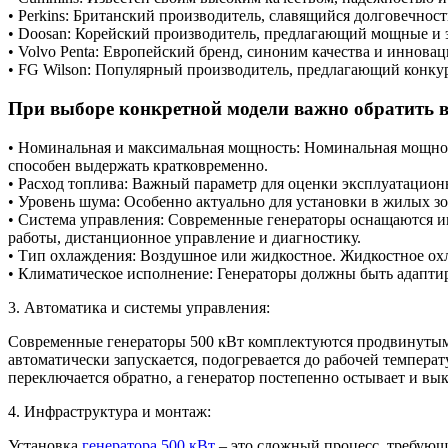
• Perkins: Британский производитель, славящийся долговечнос
• Doosan: Корейский производитель, предлагающий мощные и
• Volvo Penta: Европейский бренд, синоним качества и инновац
• FG Wilson: Популярный производитель, предлагающий конку
При выборе конкретной модели важно обратить 
• Номинальная и максимальная мощность: Номинальная мощност
способен выдержать кратковременно.
• Расход топлива: Важный параметр для оценки эксплуатацион
• Уровень шума: Особенно актуально для установки в жилых 
• Система управления: Современные генераторы оснащаются и
работы, дистанционное управление и диагностику.
• Тип охлаждения: Воздушное или жидкостное. Жидкостное ох
• Климатическое исполнение: Генераторы должны быть адаптир
3. Автоматика и системы управления:
Современные генераторы 500 кВт комплектуются продвинутыми 
автоматически запускается, подогревается до рабочей темпера
переключается обратно, а генератор постепенно остывает и вы
4. Инфраструктура и монтаж:
Установка
генератора 500 кВт
– это сложный процесс, требующ