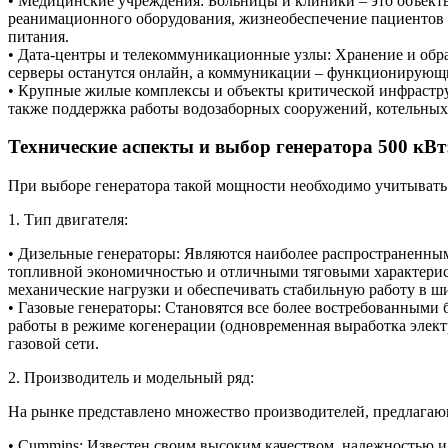
• Медицинские учреждения: Больницы и клиники – это объекты
реанимационного оборудования, жизнеобеспечение пациентов 
питания.
• Дата-центры и телекоммуникационные узлы: Хранение и обраб
серверы останутся онлайн, а коммуникации – функционирующи
• Крупные жилые комплексы и объекты критической инфраструк
также поддержка работы водозаборных сооружений, котельных 
Технические аспекты и выбор генератора 500 кВт
При выборе генератора такой мощности необходимо учитывать 
1. Тип двигателя:
• Дизельные генераторы: Являются наиболее распространенны
топливной экономичностью и отличными тяговыми характерист
механические нагрузки и обеспечивать стабильную работу в ш
• Газовые генераторы: Становятся все более востребованными
работы в режиме когенерации (одновременная выработка электр
газовой сети.
2. Производитель и модельный ряд:
На рынке представлено множество производителей, предлагаю
• Cummins: Известен своим высоким качеством, надежностью 