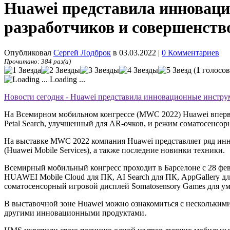
Huawei представила инновац
разработчиков и совершенств
Опубликовал
Сергей Лодброк
в 03.03.2022
|
0 Комментариев
Прочитано: 384 раз(а)
(
1
голосов
Loading ...
Новости сегодня - Huawei представила инновационные инстру
На Всемирном мобильном конгрессе (MWC 2022) Huawei впервы
Petal Search, улучшенный для AR-очков, и режим соматосенсо
На выставке MWC 2022 компания Huawei представляет ряд инн
(Huawei Mobile Services), а также последние новинки техники.
Всемирный мобильный конгресс проходит в Барселоне с 28 фев
HUAWEI Mobile Cloud для ПК, AI Search для ПК, AppGallery дл
соматосенсорный игровой дисплей Somatosensory Games для у
В выставочной зоне Huawei можно ознакомиться с несколькими н
другими инновационными продуктами.