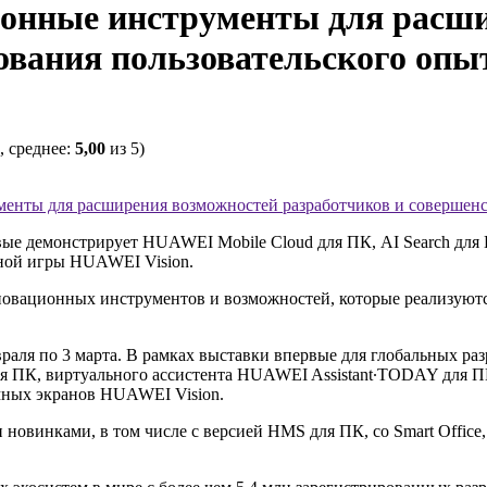
ионные инструменты для расш
ования пользовательского оп
, среднее:
5,00
из 5)
менты для расширения возможностей разработчиков и совершен
е демонстрирует HUAWEI Mobile Cloud для ПК, AI Search для 
рной игры HUAWEI Vision.
овационных инструментов и возможностей, которые реализуютс
раля по 3 марта. В рамках выставки впервые для глобальных раз
я ПК, виртуального ассистента HUAWEI Assistant∙TODAY для ПК,
мных экранов HUAWEI Vision.
овинками, в том числе c версией HMS для ПК, со Smart Office, 