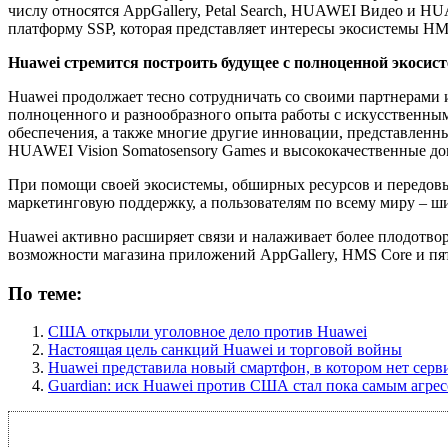
числу относятся AppGallery, Petal Search, HUAWEI Видео и H
платформу SSP, которая представляет интересы экосистемы HM
Huawei стремится построить будущее с полноценной экосис
Huawei продолжает тесно сотрудничать со своими партнерами и
полноценного и разнообразного опыта работы с искусственны
обеспечения, а также многие другие инновации, представле
HUAWEI Vision Somatosensory Games и высококачественные д
При помощи своей экосистемы, обширных ресурсов и передовы
маркетинговую поддержку, а пользователям по всему миру – ш
Huawei активно расширяет связи и налаживает более плодотво
возможности магазина приложений AppGallery, HMS Core и п
По теме:
США открыли уголовное дело против Huawei
Настоящая цель санкций Huawei и торговой войны
Huawei представила новый смартфон, в котором нет серв
Guardian: иск Huawei против США стал пока самым агр