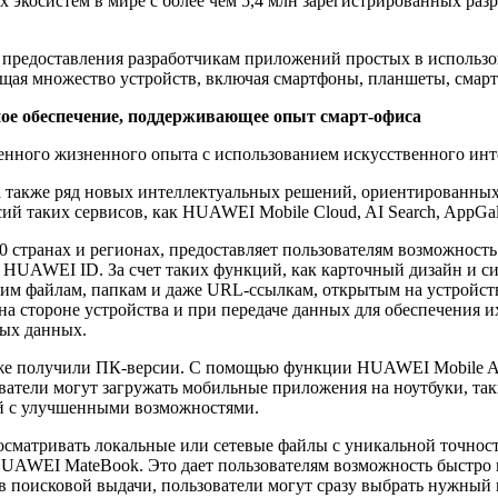
косистем в мире с более чем 5,4 млн зарегистрированных разр
я предоставления разработчикам приложений простых в использ
ющая множество устройств, включая смартфоны, планшеты, смар
ое обеспечение, поддерживающее опыт смарт-офиса
нного жизненного опыта с использованием искусственного интел
 также ряд новых интеллектуальных решений, ориентированных 
ий таких сервисов, как HUAWEI Mobile Cloud, AI Search, AppGa
0 странах и регионах, предоставляет пользователям возможност
 HUAWEI ID. За счет таких функций, как карточный дизайн и с
едним файлам, папкам и даже URL-ссылкам, открытым на устрой
 стороне устройства и при передаче данных для обеспечения их 
ных данных.
же получили ПК-версии. С помощью функции HUAWEI Mobile Appli
ватели могут загружать мобильные приложения на ноутбуки, та
ий с улучшенными возможностями.
росматривать локальные или сетевые файлы с уникальной точно
HUAWEI MateBook. Это дает пользователям возможность быстро
 поисковой выдачи, пользователи могут сразу выбрать нужный 