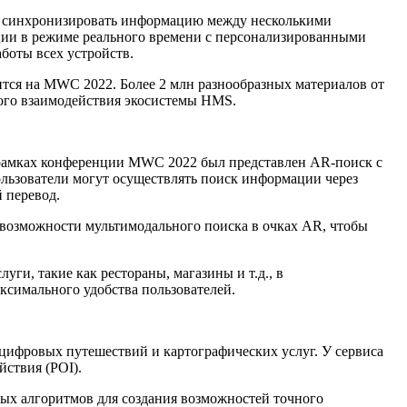
т синхронизировать информацию между несколькими
ации в режиме реального времени с персонализированными
боты всех устройств.
тся на MWC 2022. Более 2 млн разнообразных материалов от
ого взаимодействия экосистемы HMS.
В рамках конференции MWC 2022 был представлен AR-поиск с
ользователи могут осуществлять поиск информации через
 перевод.
ь возможности мультимодального поиска в очках AR, чтобы
уги, такие как рестораны, магазины и т.д., в
ксимального удобства пользователей.
цифровых путешествий и картографических услуг. У сервиса
йствия (POI).
ых алгоритмов для создания возможностей точного