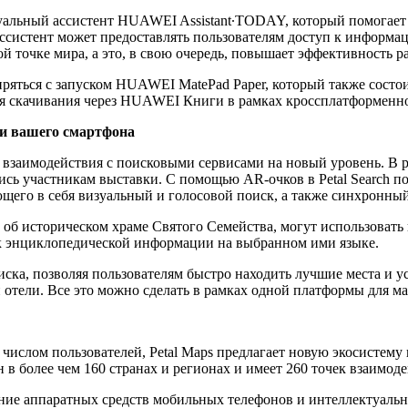
уальный ассистент HUAWEI Assistant∙TODAY, который помогае
ассистент может предоставлять пользователям доступ к информ
 точке мира, а это, в свою очередь, повышает эффективность ра
яться с запуском HUAWEI MatePad Paper, который также состои
для скачивания через HUAWEI Книги в рамках кроссплатформенн
ми вашего смартфона
пыт взаимодействия с поисковыми сервисами на новый уровень. 
сь участникам выставки. С помощью AR-очков в Petal Search п
его в себя визуальный и голосовой поиск, а также синхронный
е об историческом храме Святого Семейства, могут использоват
к энциклопедической информации на выбранном ими языке.
ска, позволяя пользователям быстро находить лучшие места и усл
 отели. Все это можно сделать в рамках одной платформы для ма
слом пользователей, Petal Maps предлагает новую экосистему 
 в более чем 160 странах и регионах и имеет 260 точек взаимоде
ие аппаратных средств мобильных телефонов и интеллектуальн