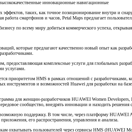
s высококачественные инновационные навигационные
 эффектов, таких, как точное позиционирование внутри и снар
ая работа смартфонов и часов, Petal Maps предлагает пользова
 бизнесу по всему миру добиться коммерческого успеха, открыва
ций, которые предлагают качественно новый опыт как разработч
разработчиками.
предоставляющая комплексные услуги для глобальных разработ
ми услугами.
ется приоритетом HMS в рамках отношений с разработчиками, 
вых инструментов и возможностей Huawei для разработки на ба
ограмма для женщин-разработчиков HUAWEI Women Developers,
ь передовое сообщество, внедрять инновации и находить решения
возможную поддержку. В том числе, через платформу HUAWEI App
приложения, его распространения, управления и анализа.
м охватывать пользователей через сервисы HMS (HUAWEI Mobile