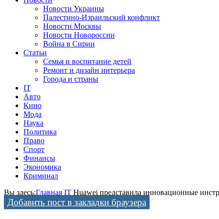
Новости Украины
Палестино-Израильский конфликт
Новости Москвы
Новости Новороссии
Война в Сирии
Статьи
Семья и воспитание детей
Ремонт и дизайн интерьера
Города и страны
IT
Авто
Кино
Мода
Наука
Политика
Право
Спорт
Финансы
Экономика
Криминал
Вы здесь:
Главная
IT
Huawei представила инновационные инстр
Добавить пост в закладки браузера