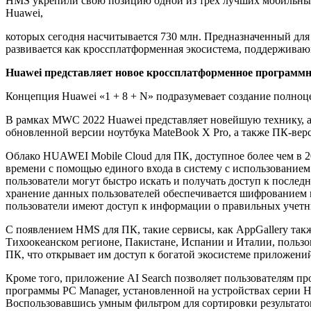
HMS укрепили свою позицию одной из трех лучших мобильных э
Huawei,
которых сегодня насчитывается 730 млн. Предназначенный дл
развивается как кроссплатформенная экосистема, поддержива
Huawei представляет новое кроссплатформенное программн
Концепция Huawei «1 + 8 + N» подразумевает создание полноце
В рамках MWС 2022 Huawei представляет новейшую технику, а
обновленной версии ноутбука MateBook X Pro, а также ПК-верс
Облако HUAWEI Mobile Cloud для ПК, доступное более чем в 2
времени с помощью единого входа в систему с использованием
пользователи могут быстро искать и получать доступ к посл
хранение данных пользователей обеспечивается шифрованием на
пользователи имеют доступ к информации о правильных учет
С появлением HMS для ПК, такие сервисы, как AppGallery так
Тихоокеанском регионе, Пакистане, Испании и Италии, пользо
ПК, что открывает им доступ к богатой экосистеме приложен
Кроме того, приложение AI Search позволяет пользователям п
программы PC Manager, установленной на устройствах серии 
Воспользовавшись умным фильтром для сортировки результатов