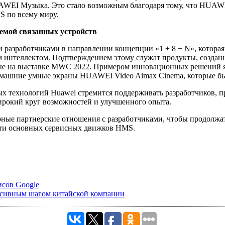
UAWEI Музыка. Это стало возможным благодаря тому, что HUAWE
S по всему миру.
темой связанных устройств
 разработчиками в направлении концепции «1 + 8 + N», которая
м интеллектом. Подтверждением этому служат продукты, созда
нные на выставке MWC 2022. Примером инновационных решений 
омашние умные экраны HUAWEI Video Aimax Cinema, которые бы
х технологий Huawei стремится поддерживать разработчиков, п
ирокий круг возможностей и улучшенного опыта.
рные партнерские отношения с разработчиками, чтобы продолжат
яти основных сервисных движков HMS.
исов Google
ессивным шагом китайской компании