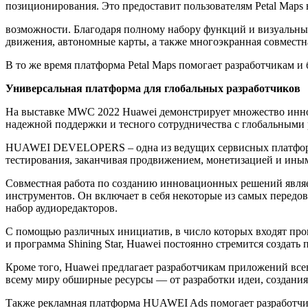
позиционирования. Это предоставит пользователям Petal Map
возможности. Благодаря полному набору функций и визуальных
движения, автономные карты, а также многоэкранная совместн
В то же время платформа Petal Maps помогает разработчикам и
Универсальная платформа для глобальных разработчиков
На выставке MWC 2022 Huawei демонстрирует множество иннова
надежной поддержки и тесного сотрудничества с глобальными 
HUAWEI DEVELOPERS – одна из ведущих сервисных платформ, 
тестирования, заканчивая продвижением, монетизацией и ины
Совместная работа по созданию инновационных решений явля
инструментов. Он включает в себя некоторые из самых передо
набор аудиоредакторов.
С помощью различных инициатив, в число которых входят пр
и программа Shining Star, Huawei постоянно стремится создат
Кроме того, Huawei предлагает разработчикам приложений все
всему миру обширные ресурсы — от разработки идеи, создания 
Также рекламная платформа HUAWEI Ads помогает разработчика