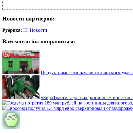
Новости партнеров:
Рубрика:
IT
,
Новости
Вам могло бы понравиться:
Продуктовые сети начали готовиться к удара
«ЕвроТранс» задолжал розничным инвестор