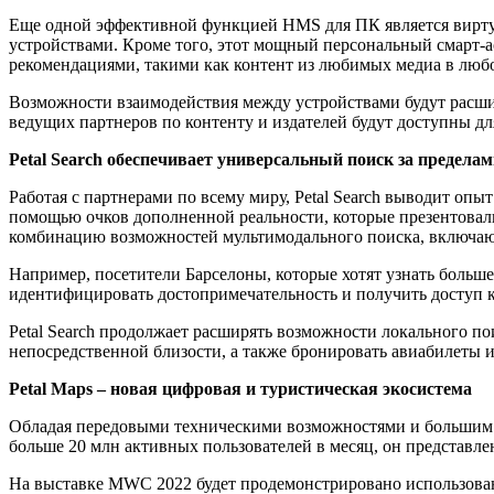
Еще одной эффективной функцией HMS для ПК является вирт
устройствами. Кроме того, этот мощный персональный смарт-
рекомендациями, такими как контент из любимых медиа в любой
Возможности взаимодействия между устройствами будут расшир
ведущих партнеров по контенту и издателей будут доступны 
Petal Search обеспечивает универсальный поиск за предела
Работая с партнерами по всему миру, Petal Search выводит о
помощью очков дополненной реальности, которые презентовали
комбинацию возможностей мультимодального поиска, включающ
Например, посетители Барселоны, которые хотят узнать больш
идентифицировать достопримечательность и получить доступ 
Petal Search продолжает расширять возможности локального пои
непосредственной близости, а также бронировать авиабилеты и
Petal Maps – новая цифровая и туристическая экосистема
Обладая передовыми техническими возможностями и большим чи
больше 20 млн активных пользователей в месяц, он представлен
На выставке MWC 2022 будет продемонстрировано использован