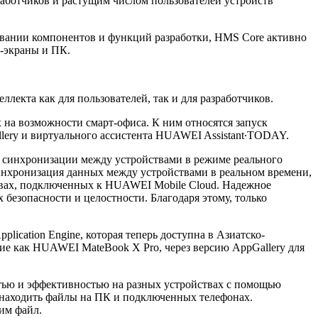
аботчиков и растущим числом пользователей устройств
овании компонентов и функций разработки, HMS Core активно
т-экраны и ПК.
лекта как для пользователей, так и для разработчиков.
на возможности смарт-офиса. К ним относятся запуск
llery и виртуального ассистента HUAWEI Assistant∙TODAY.
ь синхронизации между устройствами в режиме реального
инхронизация данных между устройствами в реальном времени,
ствах, подключенных к HUAWEI Mobile Cloud. Надежное
безопасности и целостности. Благодаря этому, только
cation Engine, которая теперь доступна в Азиатско-
кие как HUAWEI MateBook X Pro, через версию AppGallery для
стью и эффективностью на разных устройствах с помощью
 находить файлы на ПК и подключенных телефонах.
им файл.