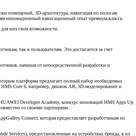
ужи помещений, 3D-архитектура, навигация по полосам
телям инновационный навигационный опыт премиум-класса.
я для них свои возможности.
икам, так и пользователям. Это достигается за счет
чиков, начиная от непосредственной разработки и
которым платформа предлагает полный набор необходимых
зе HMS Core 6, например, движок AR, 3D-моделирование и
 HUAWEI Developer Academy, конкурс инноваций HMS Apps Up
 совместно со своими партнерами.
Gallery Connect, которая предоставляет разработчикам по
 Services), предустановленные на устройствах бренда, к их