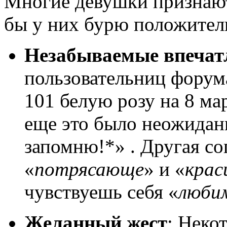
Многие девушки признаютс
бы у них бурю положител
Незабываемые впечат
пользовательниц форум
101 белую розу на 8 м
еще это было неожиданн
запомню!*» . Другая со
«
потрясающе
» и «
крас
чувствуешь себя «
любим
Желанный жест
: Неко