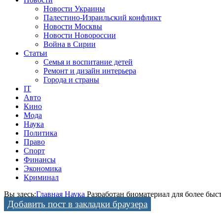
Новости Украины
Палестино-Израильский конфликт
Новости Москвы
Новости Новороссии
Война в Сирии
Статьи
Семья и воспитание детей
Ремонт и дизайн интерьера
Города и страны
IT
Авто
Кино
Мода
Наука
Политика
Право
Спорт
Финансы
Экономика
Криминал
Вы здесь:
Главная
Наука
Разработан биоматериал для более быс
Добавить пост в закладки браузера