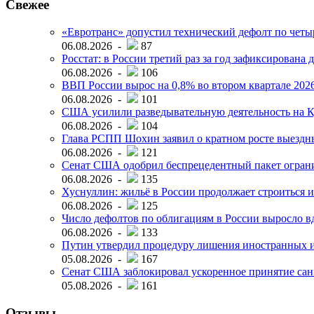
Свежее
«Евротранс» допустил технический дефолт по чет
06.08.2026 -
87
Росстат: в России третий раз за год зафиксирована 
06.08.2026 -
106
ВВП России вырос на 0,8% во втором квартале 2026
06.08.2026 -
101
США усилили разведывательную деятельность на К
06.08.2026 -
104
Глава РСПП Шохин заявил о кратном росте выездн
06.08.2026 -
121
Сенат США одобрил беспрецедентный пакет огран
06.08.2026 -
135
Хуснуллин: жильё в России продолжает строиться и
06.08.2026 -
125
Число дефолтов по облигациям в России выросло вд
06.08.2026 -
133
Путин утвердил процедуру лишения иностранных и
05.08.2026 -
167
Сенат США заблокировал ускоренное принятие сан
05.08.2026 -
161
Отзывы