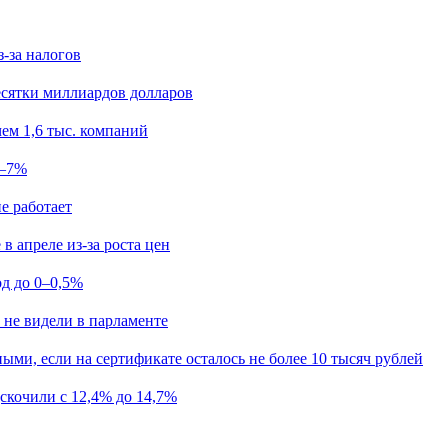
з-за налогов
есятки миллиардов долларов
ем 1,6 тыс. компаний
5–7%
е работает
в апреле из-за роста цен
од до 0–0,5%
 не видели в парламенте
ыми, если на сертификате осталось не более 10 тысяч рублей
скочили с 12,4% до 14,7%