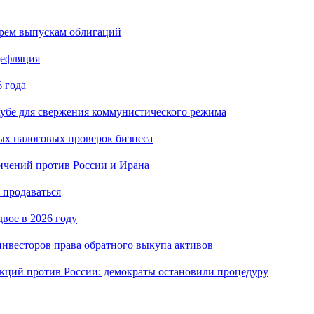
ырем выпускам облигаций
дефляция
 года
убе для свержения коммунистического режима
ых налоговых проверок бизнеса
ичений против России и Ирана
 продаваться
вое в 2026 году
нвесторов права обратного выкупа активов
кций против России: демократы остановили процедуру