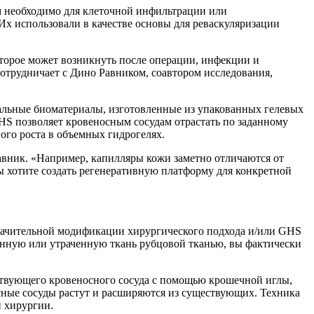
ем необходимо для клеточной инфильтрации или
«Их использовали в качестве основы для реваскуляризации
оторое может возникнуть после операции, инфекции и
отрудничает с Дино Равником, соавтором исследования,
кальные биоматериалы, изготовленные из упакованных гелевых
GHS позволяет кровеносным сосудам отрастать по заданному
ого роста в объемных гидрогелях.
Равник. «Например, капилляры кожи заметно отличаются от
вы хотите создать регенеративную платформу для конкретной
значительной модификации хирургического подхода и/или GHS
денную или утраченную ткань рубцовой тканью, вы фактически
ствующего кровеносного сосуда с помощью крошечной иглы,
сные сосуды растут и расширяются из существующих. Техника
 хирургии.