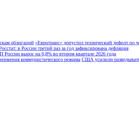
«Евротранс» допустил технический дефолт по 
Росстат: в России третий раз за год зафиксирована дефляция
 России вырос на 0,8% во втором квартале 2026 года
США усилили разведывате