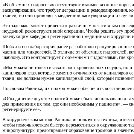
«В объемных гидрогелях отсутствуют взаимосвязанные поры, а
васкуляризации, что требует деградации и ремоделирования, к
тканей, но они приводят к медленной васкуляризации и случа
Эта задержка может привести к различным негативным последс
неудачной реконструктивной операции. Чтобы решить эту проб
заведующим кафедрой регенеративной медицины и хирургии и
Шейхи и его лаборатория ранее разработали гранулированные
частиц или микрогелей. В отличие от объемных гидрогелей, к
шаблону. Это контрастирует с объемными гидрогелями, где кр
«Мы можем не только вызвать рост кровеносных сосудов, но и
капилляров глаз, которые заметно отличаются от капилляров с
ткани, вы должны нужен капиллярный слой, который позволит 
По словам Равника, их подход может обеспечить восстановлени
«Объединение двух технологий может быть использовано для 
для применения их там, где они необходимы у пациента», — ск
регенерируете ее».
В хирургическом методе Равника используется техника, изве
чтобы помочь клеткам быстро переместиться в окружающие тка
микропунктуры предотвращает образование тромбов и значите