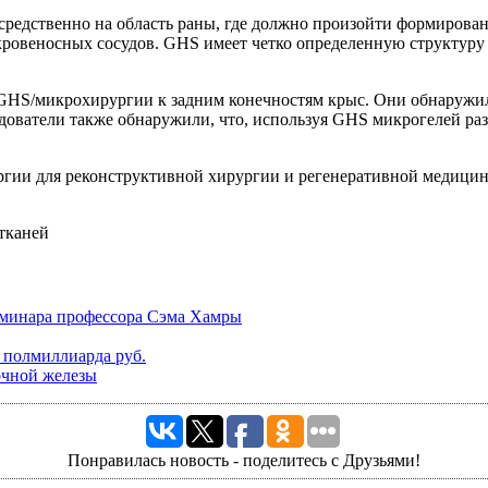
редственно на область раны, где должно произойти формирова
кровеносных сосудов. GHS имеет четко определенную структуру
GHS/микрохирургии к задним конечностям крыс. Они обнаружил
едователи также обнаружили, что, используя GHS микрогелей ра
ргии для реконструктивной хирургии и регенеративной медици
еминара профессора Сэма Хамры
 полмиллиарда руб.
очной железы
Понравилась новость - поделитесь с Друзьями!