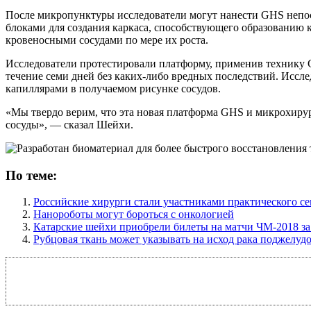
После микропунктуры исследователи могут нанести GHS непос
блоками для создания каркаса, способствующего образованию 
кровеносными сосудами по мере их роста.
Исследователи протестировали платформу, применив технику 
течение семи дней без каких-либо вредных последствий. Иссл
капиллярами в получаемом рисунке сосудов.
«Мы твердо верим, что эта новая платформа GHS и микрохиру
сосуды», — сказал Шейхи.
По теме:
Российские хирурги стали участниками практического с
Нанороботы могут бороться с онкологией
Катарские шейхи приобрели билеты на матчи ЧМ-2018 за
Рубцовая ткань может указывать на исход рака поджелуд