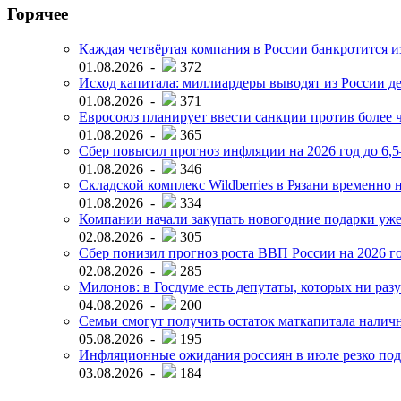
Горячее
Каждая четвёртая компания в России банкротится и
01.08.2026 -
372
Исход капитала: миллиардеры выводят из России д
01.08.2026 -
371
Евросоюз планирует ввести санкции против более ч
01.08.2026 -
365
Сбер повысил прогноз инфляции на 2026 год до 6,
01.08.2026 -
346
Складской комплекс Wildberries в Рязани временно н
01.08.2026 -
334
Компании начали закупать новогодние подарки уже 
02.08.2026 -
305
Сбер понизил прогноз роста ВВП России на 2026 г
02.08.2026 -
285
Милонов: в Госдуме есть депутаты, которых ни разу
04.08.2026 -
200
Семьи смогут получить остаток маткапитала наличн
05.08.2026 -
195
Инфляционные ожидания россиян в июле резко под
03.08.2026 -
184