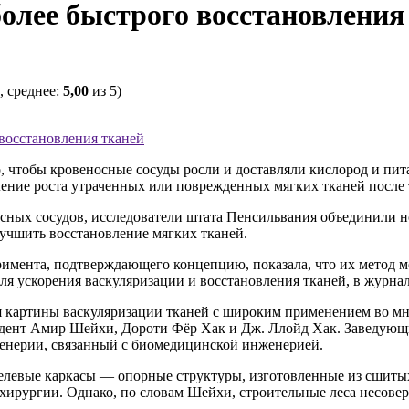
более быстрого восстановления
, среднее:
5,00
из 5)
 восстановления тканей
, чтобы кровеносные сосуды росли и доставляли кислород и пит
ение роста утраченных или поврежденных мягких тканей после т
сных сосудов, исследователи штата Пенсильвания объединили 
учшить восстановление мягких тканей.
римента, подтверждающего концепцию, показала, что их метод 
я ускорения васкуляризации и восстановления тканей, в журнал
картины васкуляризации тканей с широким применением во мног
ондент Амир Шейхи, Дороти Фёр Хак и Дж. Ллойд Хак. Заведующ
енерии, связанный с биомедицинской инженерией.
гелевые каркасы — опорные структуры, изготовленные из сшит
хирургии. Однако, по словам Шейхи, строительные леса несове