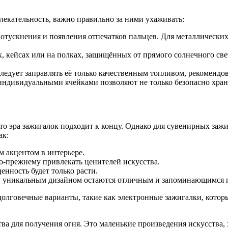
екательность, важно правильно за ними ухаживать:
 потускнения и появления отпечатков пальцев. Для металлическ
, кейсах или на полках, защищённых от прямого солнечного све
 следует заправлять её только качественным топливом, рекоменд
индивидуальными ячейками позволяют не только безопасно хран
о эра зажигалок подходит к концу. Однако для сувенирных зажи
ак:
м акцентом в интерьере.
о-прежнему привлекать ценителей искусства.
енность будет только расти.
ли уникальным дизайном остаются отличным и запоминающимся 
долговечные варианты, такие как электронные зажигалки, котор
ства для получения огня. Это маленькие произведения искусст