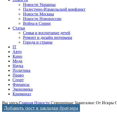
Новости Украины
Палестино-Израильский конфликт
Новости Москвы
Новости Новороссии
Война в Сирии
Статьи
Семья и воспитание детей
Ремонт и дизайн интерьера
Города и страны
IT
Авто
Кино
Мода
Наука
Политика
Право
Спорт
Финансы
Экономика
Криминал
Вы здесь:
Главная
Новости
Сувенирные Зажигалки: От Искры 
Добавить пост в закладки браузера