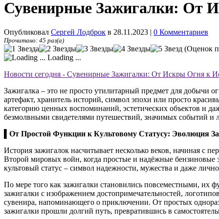
Сувенирные Зажигалки: От 
Опубликовал
Сергей Лодброк
в 28.11.2023
|
0 Комментариев
Прочитано: 45 раз(а)
(Оценок п
Loading ...
Новости сегодня - Сувенирные Зажигалки: От Искры Огня к 
Зажигалка – это не просто утилитарный предмет для добычи ог
артефакт, хранитель историй, символ эпохи или просто красив
категорию ценных воспоминаний, эстетических объектов и даж
безмолвными свидетелями путешествий, значимых событий и 
▌От Простой Функции к Культовому Статусу: Эволюция З
История зажигалок насчитывает несколько веков, начиная с п
Второй мировых войн, когда простые и надёжные бензиновые за
культовый статус – символ надежности, мужества и даже лично
По мере того как зажигалки становились повсеместными, их ф
зажигалки с изображением достопримечательностей, логотипов
сувенира, напоминающего о приключении. От простых однора
зажигалки прошли долгий путь, превратившись в самостоятел