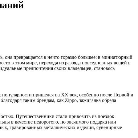
наний
ть, она превращается в нечто гораздо большее: в миниатюрный
есто в этом мире, переходя из разряда повседневных вещей в
идуальные предпочтения своих владельцев, становясь
х популярности пришелся на XX век, особенно после Первой и
лагодаря таким брендам, как Zippo, зажигалка обрела
ностью. Путешественники стали привозить из поездок
ьны в качестве недорогого, но значимого подарка или
ых, гравированных металлических изделий, сувенирные