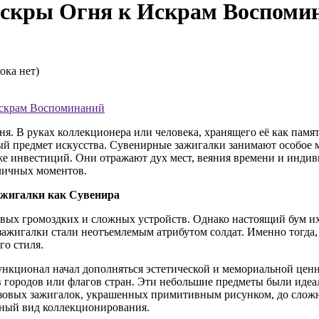
Искры Огня к Искрам Воспоми
ока нет)
Искрам Воспоминаний
ня. В руках коллекционера или человека, хранящего её как памя
ый предмет искусства. Сувенирные зажигалки занимают особое м
е инвестиций. Они отражают дух мест, веяния времени и индив
личных моментов.
ажигалки как Сувенира
ервых громоздких и сложных устройств. Однако настоящий бум и
жигалки стали неотъемлемым атрибутом солдат. Именно тогда, б
го стиля.
ункционал начал дополняться эстетической и мемориальной цен
 городов или флагов стран. Эти небольшие предметы были идеал
зовых зажигалок, украшенных примитивным рисунком, до сложн
ьный вид коллекционирования.