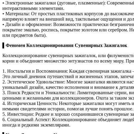
• Электронные зажигалки (дуговые, плазменные): Современны
интерактивными элементами.
• Материалы: От простых пластиковых корпусов до высококачес
напрямую влияет на внешний вид, тактильные ощущения и дол
• Дизайн и оформление: Возможности практически безграничны
покрытие эмалью, роспись, покрытие золотом или серебром. 
или предметов быта).
▌Феномен Коллекционирования Сувенирных Зажигалок
Коллекционирование сувенирных зажигалок, или филуменистик
корни и объединяет множество энтузиастов по всему миру. Пр
1. Ностальгия и Воспоминания: Каждая сувенирная зажигалка –
Это личный дневник путешествий и жизненных этапов, запечат
2. Эстетическое Удовольствие: Многие зажигалки являются на
уникальный дизайн, качество исполнения и внимание к деталя
3. Поиск Редкости и Уникальности: Лимитированные серии, в
ценными и желанными для коллекционеров. Охота за таким эк
4. Историческая Ценность: Некоторые зажигалки могут иметь
немыми свидетелями истории, помогая лучше понять прошлое.
5. Инвестиции: Редкие и хорошо сохранившиеся сувенирные заж
6. Социальный Аспект: Коллекционирование объединяет людей
иногда и редкими экземплярами.