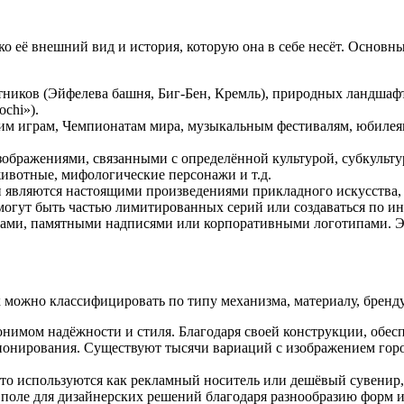
ько её внешний вид и история, которую она в себе несёт. Осно
тников (Эйфелева башня, Биг-Бен, Кремль), природных ландшафт
ochi»).
им играм, Чемпионатам мира, музыкальным фестивалям, юбилея
зображениями, связанными с определённой культурой, субкульту
ивотные, мифологические персонажи и т.д.
и являются настоящими произведениями прикладного искусства
могут быть частью лимитированных серий или создаваться по ин
атами, памятными надписями или корпоративными логотипами. 
можно классифицировать по типу механизма, материалу, бренду 
нонимом надёжности и стиля. Благодаря своей конструкции, обе
ционирования. Существуют тысячи вариаций с изображением гор
асто используются как рекламный носитель или дешёвый сувени
поле для дизайнерских решений благодаря разнообразию форм и