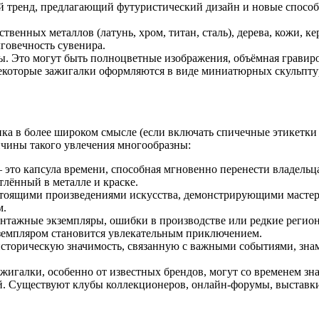
й тренд, предлагающий футуристический дизайн и новые способ
твенных металлов (латунь, хром, титан, сталь), дерева, кожи, 
говечность сувенира.
. Это могут быть полноцветные изображения, объёмная гравировк
Некоторые зажигалки оформляются в виде миниатюрных скульпт
а в более широком смысле (если включать спичечные этикетки 
ичины такого увлечения многообразны:
 это капсула времени, способная мгновенно перенести владельца
лённый в металле и краске.
стоящими произведениями искусства, демонстрирующими мастерс
м.
интажные экземпляры, ошибки в производстве или редкие регио
земпляром становится увлекательным приключением.
 историческую значимость, связанную с важными событиями, з
игалки, особенно от известных брендов, могут со временем зна
. Существуют клубы коллекционеров, онлайн-форумы, выставки 