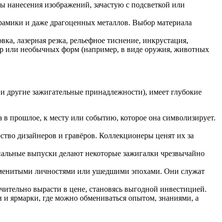
ы нанесения изображений, зачастую с подсветкой или
керамики и даже драгоценных металлов. Выбор материала
а, лазерная резка, рельефное тиснение, инкрустация,
ур или необычных форм (например, в виде оружия, животных
и другие зажигательные принадлежности), имеет глубокие
 в прошлое, к месту или событию, которое она символизирует.
тво дизайнеров и гравёров. Коллекционеры ценят их за
нальные выпуски делают некоторые зажигалки чрезвычайно
наменитыми личностями или ушедшими эпохами. Они служат
чительно вырасти в цене, становясь выгодной инвестицией.
и ярмарки, где можно обмениваться опытом, знаниями, а