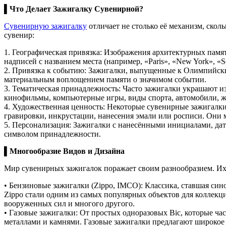
▌Что Делает Зажигалку Сувенирной?
Сувенирную зажигалку
отличает не столько её механизм, скол
сувенир:
1. Географическая привязка: Изображения архитектурных памя
надписей с названием места (например, «Paris», «New York», «S
2. Привязка к событию: Зажигалки, выпущенные к Олимпийск
материальным воплощением памяти о значимом событии.
3. Тематическая принадлежность: Часто зажигалки украшают и
кинофильмы, компьютерные игры, виды спорта, автомобили, ж
4. Художественная ценность: Некоторые сувенирные зажигалк
гравировки, инкрустации, нанесения эмали или росписи. Они 
5. Персонализация: Зажигалки с нанесёнными инициалами, д
символом принадлежности.
▌Многообразие Видов и Дизайна
Мир сувенирных зажигалок поражает своим разнообразием. Их 
• Бензиновые зажигалки (Zippo, IMCO): Классика, ставшая си
Zippo стали одним из самых популярных объектов для коллек
вооруженных сил и многого другого.
• Газовые зажигалки: От простых одноразовых Bic, которые ч
металлами и камнями. Газовые зажигалки предлагают широкое 