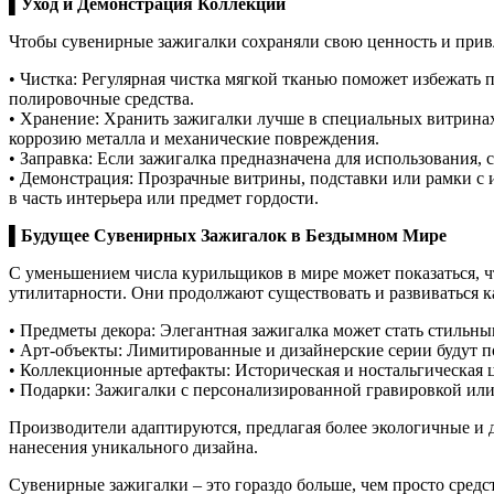
▌Уход и Демонстрация Коллекции
Чтобы сувенирные зажигалки сохраняли свою ценность и привл
• Чистка: Регулярная чистка мягкой тканью поможет избежать
полировочные средства.
• Хранение: Хранить зажигалки лучше в специальных витринах
коррозию металла и механические повреждения.
• Заправка: Если зажигалка предназначена для использования,
• Демонстрация: Прозрачные витрины, подставки или рамки с 
в часть интерьера или предмет гордости.
▌Будущее Сувенирных Зажигалок в Бездымном Мире
С уменьшением числа курильщиков в мире может показаться, чт
утилитарности. Они продолжают существовать и развиваться к
• Предметы декора: Элегантная зажигалка может стать стильны
• Арт-объекты: Лимитированные и дизайнерские серии будут п
• Коллекционные артефакты: Историческая и ностальгическая ц
• Подарки: Зажигалки с персонализированной гравировкой и
Производители адаптируются, предлагая более экологичные и 
нанесения уникального дизайна.
Сувенирные зажигалки – это гораздо больше, чем просто сред