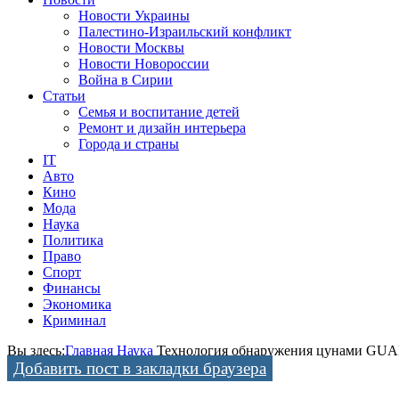
Новости Украины
Палестино-Израильский конфликт
Новости Москвы
Новости Новороссии
Война в Сирии
Статьи
Семья и воспитание детей
Ремонт и дизайн интерьера
Города и страны
IT
Авто
Кино
Мода
Наука
Политика
Право
Спорт
Финансы
Экономика
Криминал
Вы здесь:
Главная
Наука
Технология обнаружения цунами GUA
Добавить пост в закладки браузера