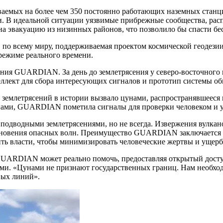
ваемых на более чем 350 постоянно работающих наземных стан
ии. В идеальной ситуации уязвимые прибрежные сообщества, ра
 на эвакуацию из низинных районов, что позволило бы спасти б
 по всему миру, поддерживаемая проектом космической геодези
режиме реального времени.
ния GUARDIAN. За день до землетрясения у северо-восточного 
теллект для сбора интересующих сигналов и прототип системы о
землетрясений в истории вызвало цунами, распространявшееся п
ами, GUARDIAN пометила сигналы для проверки человеком и у
подводными землетрясениями, но не всегда. Извержения вулкан
кновения опасных волн. Преимущество GUARDIAN заключается в 
ть власти, чтобы минимизировать человеческие жертвы и ущерб
«GUARDIAN может реально помочь, предоставляя открытый дост
ми. «Цунами не признают государственных границ. Нам необход
вых линий».