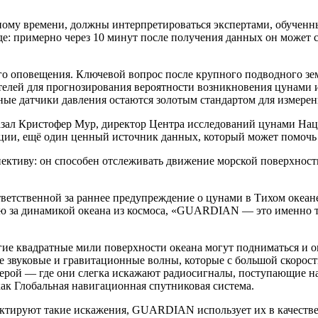
му времени, должны интерпретироваться экспертами, обученным
е: примерно через 10 минут после получения данных он может 
оповещения. Ключевой вопрос после крупного подводного зем
телей для прогнозирования вероятности возникновения цунами и
е датчики давления остаются золотым стандартом для измерения
л Кристофер Мур, директор Центра исследований цунами Наци
ции, ещё один ценный источник данных, который может помочь 
тиву: он способен отслеживать движение морской поверхности
ветственной за раннее предупреждение о цунами в Тихом океан
ю за динамикой океана из космоса, «GUARDIAN — это именно т
 квадратные мили поверхности океана могут подниматься и оп
е звуковые и гравитационные волны, которые с большой скорост
ерой — где они слегка искажают радиосигналы, поступающие н
ак Глобальная навигационная спутниковая система.
ектируют такие искажения, GUARDIAN использует их в качестве