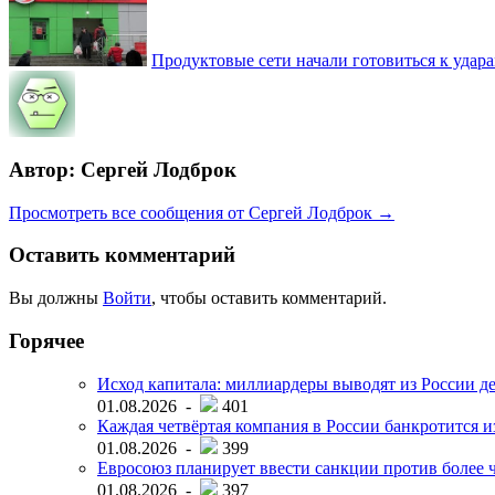
Продуктовые сети начали готовиться к удара
Автор: Сергей Лодброк
Просмотреть все сообщения от Сергей Лодброк →
Оставить комментарий
Вы должны
Войти
, чтобы оставить комментарий.
Горячее
Исход капитала: миллиардеры выводят из России д
01.08.2026 -
401
Каждая четвёртая компания в России банкротится и
01.08.2026 -
399
Евросоюз планирует ввести санкции против более ч
01.08.2026 -
397