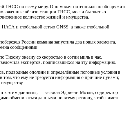
ций ГНСС по всему миру. Оно может потенциально обнаружить
сположенные вблизи станции ГНСС, могли бы знать о
есчисленное количество жизней и имущества.
и НАСА и глобальной сетью GNSS, а также глобальной
побережья России команда запустила два новых элемента,
бмена сообщениями.
о Тихому океану со скоростью в сотни миль в час.
ведомила экспертов, подписавшихся на эту информацию.
ов, подводные оползни и определённые погодные условия в
том, что ему не требуется информация о причине цунами;
 имуществу.
уп к этим данным», — заявила Эдриенн Мозли, содиректор
имо обмениваться данными по всему региону, чтобы иметь