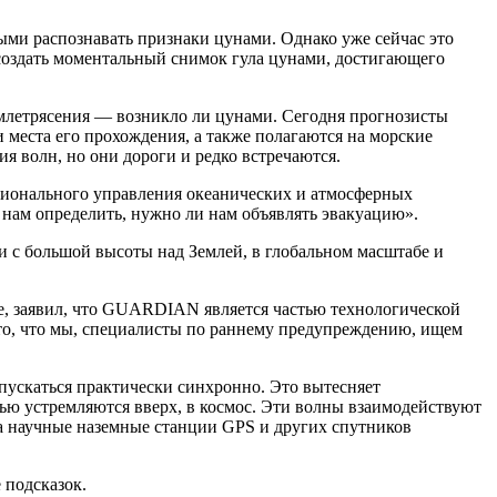
и распознавать признаки цунами. Однако уже сейчас это
создать моментальный снимок гула цунами, достигающего
летрясения — возникло ли цунами. Сегодня прогнозисты
 места его прохождения, а также полагаются на морские
 волн, но они дороги и редко встречаются.
онального управления океанических и атмосферных
нам определить, нужно ли нам объявлять эвакуацию».
 с большой высоты над Землей, в глобальном масштабе и
е, заявил, что GUARDIAN является частью технологической
о, что мы, специалисты по раннему предупреждению, ищем
ускаться практически синхронно. Это вытесняет
ью устремляются вверх, в космос. Эти волны взаимодействуют
а научные наземные станции GPS и других спутников
 подсказок.