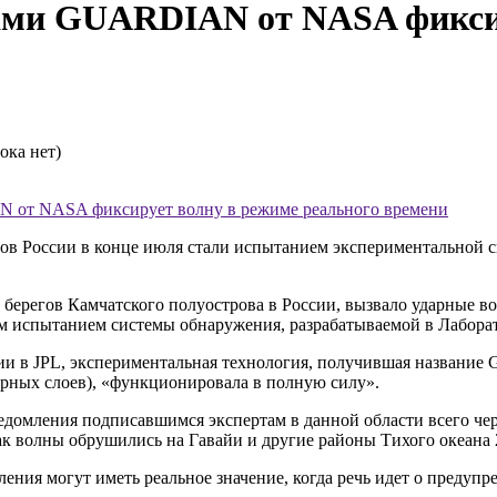
ами GUARDIAN от NASA фикси
ока нет)
N от NASA фиксирует волну в режиме реального времени
ов России в конце июля стали испытанием экспериментальной си
у берегов Камчатского полуострова в России, вызвало ударные 
ым испытанием системы обнаружения, разрабатываемой в Лабор
гии в JPL, экспериментальная технология, получившая назван
рных слоев), «функционировала в полную силу».
едомления подписавшимся экспертам в данной области всего чер
к волны обрушились на Гавайи и другие районы Тихого океана 
ия могут иметь реальное значение, когда речь идет о предупр