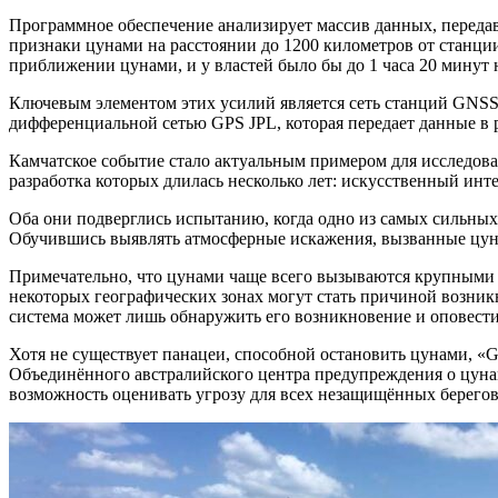
Программное обеспечение анализирует массив данных, переда
признаки цунами на расстоянии до 1200 километров от станц
приближении цунами, и у властей было бы до 1 часа 20 минут
Ключевым элементом этих усилий является сеть станций GNSS
дифференциальной сетью GPS JPL, которая передает данные в 
Камчатское событие стало актуальным примером для исследова
разработка которых длилась несколько лет: искусственный ин
Оба они подверглись испытанию, когда одно из самых сильных 
Обучившись выявлять атмосферные искажения, вызванные цун
Примечательно, что цунами чаще всего вызываются крупными 
некоторых географических зонах могут стать причиной возни
система может лишь обнаружить его возникновение и оповести
Хотя не существует панацеи, способной остановить цунами, 
Объединённого австралийского центра предупреждения о цуна
возможность оценивать угрозу для всех незащищённых берего