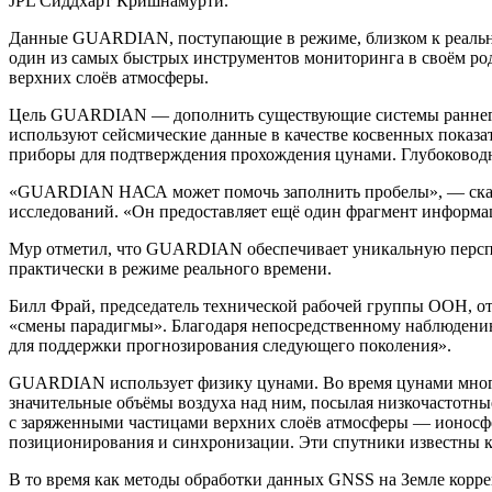
JPL Сиддхарт Кришнамурти.
Данные GUARDIAN, поступающие в режиме, близком к реально
один из самых быстрых инструментов мониторинга в своём род
верхних слоёв атмосферы.
Цель GUARDIAN — дополнить существующие системы раннего 
используют сейсмические данные в качестве косвенных показа
приборы для подтверждения прохождения цунами. Глубоководны
«GUARDIAN НАСА может помочь заполнить пробелы», — сказа
исследований. «Он предоставляет ещё один фрагмент информа
Мур отметил, что GUARDIAN обеспечивает уникальную перспек
практически в режиме реального времени.
Билл Фрай, председатель технической рабочей группы ООН, от
«смены парадигмы». Благодаря непосредственному наблюдени
для поддержки прогнозирования следующего поколения».
GUARDIAN использует физику цунами. Во время цунами многие
значительные объёмы воздуха над ним, посылая низкочастотны
с заряженными частицами верхних слоёв атмосферы — ионосф
позиционирования и синхронизации. Эти спутники известны к
В то время как методы обработки данных GNSS на Земле корр