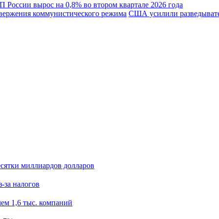
 России вырос на 0,8% во втором квартале 2026 года
США усилили разведывате
есятки миллиардов долларов
з-за налогов
ем 1,6 тыс. компаний