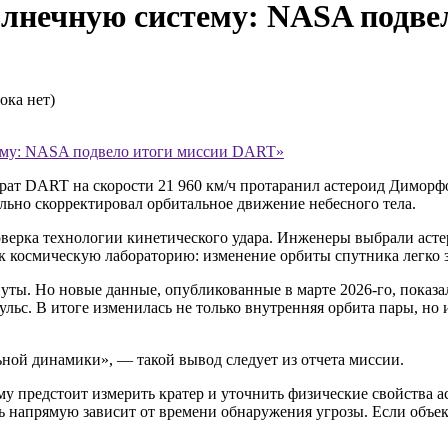
олнечную систему: NASA подве
ока нет)
тему: NASA подвело итоги миссии DART»
парат DART на скорости 21 960 км/ч протаранил астероид Димор
ельно скорректировал орбитальное движение небесного тела.
верка технологии кинетического удара. Инженеры выбрали асте
к космическую лабораторию: изменение орбиты спутника легко з
уты. Но новые данные, опубликованные в марте 2026-го, показал
ьс. В итоге изменилась не только внутренняя орбита пары, но 
ной динамики», — такой вывод следует из отчета миссии.
му предстоит измерить кратер и уточнить физические свойства 
ь напрямую зависит от времени обнаружения угрозы. Если объект