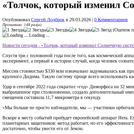
«Толчок, который изменил С
Опубликовал
Сергей Лодброк
в 29.03.2026
|
0 Комментариев
Прочитано: 148 раз(а)
(Оценок п
Loading ...
Новости сегодня - «Толчок, который изменил Солнечную сис
Спустя три с половиной года после того, как космический ап
эксперимент, а первый в истории случай, когда человек сознат
Миссия стоимостью $330 млн изначально задумывалась как про
крупного Дидима. Такую систему проще всего использовать ка
Удар в сентябре 2022 года сократил «год» Диморфоса на 32 мин
выброшенное при столкновении, создало дополнительный импул
смещения составила 11,7 микрометра в секунду.
«Мы больше не просто наблюдатели, мы — участники орбиталь
Вскоре к месту событий прибудет европейский аппарат Hera. Е
планетарных защитников: метод работает, но его эффективност
достаточно, чтобы увести его от Земли.