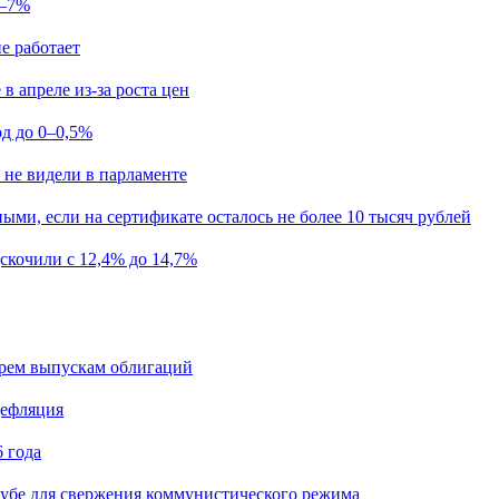
5–7%
е работает
в апреле из-за роста цен
од до 0–0,5%
 не видели в парламенте
ыми, если на сертификате осталось не более 10 тысяч рублей
скочили с 12,4% до 14,7%
ырем выпускам облигаций
дефляция
 года
убе для свержения коммунистического режима