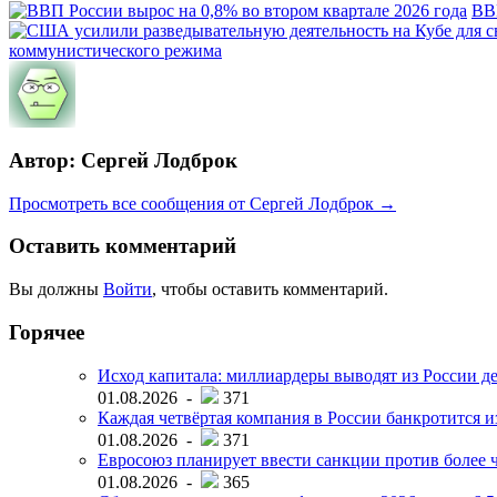
ВВП
коммунистического режима
Автор: Сергей Лодброк
Просмотреть все сообщения от Сергей Лодброк →
Оставить комментарий
Вы должны
Войти
, чтобы оставить комментарий.
Горячее
Исход капитала: миллиардеры выводят из России д
01.08.2026 -
371
Каждая четвёртая компания в России банкротится и
01.08.2026 -
371
Евросоюз планирует ввести санкции против более ч
01.08.2026 -
365