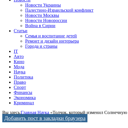
Новости Украины
Палестино-Израильский конфликт
Новости Москвы
Новости Новороссии
Война в Сирии
Статьи
Семья и воспитание детей
Ремонт и дизайн интерьера
Города и страны
IT
Авто
Кино
Мода
Наука
Политика
Право
Спорт
Финансы
Экономика
Криминал
Вы здесь:
Главная
Наука
«Толчок, который изменил Солнечную
Добавить пост в закладки браузера