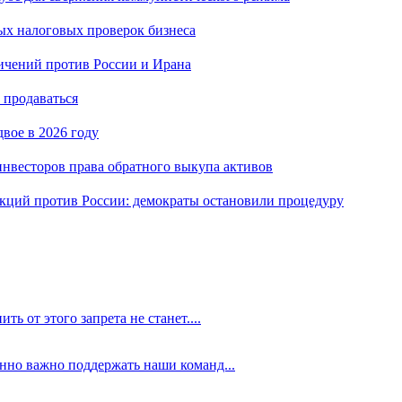
ых налоговых проверок бизнеса
ичений против России и Ирана
 продаваться
вое в 2026 году
нвесторов права обратного выкупа активов
кций против России: демократы остановили процедуру
ть от этого запрета не станет....
енно важно поддержать наши команд...