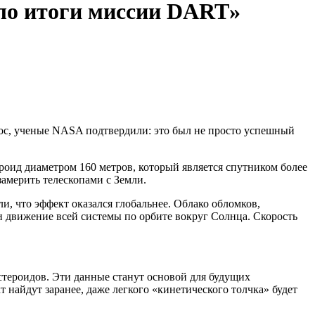
ло итоги миссии DART»
фос, ученые NASA подтвердили: это был не просто успешный
роид диаметром 160 метров, который является спутником более
америть телескопами с Земли.
и, что эффект оказался глобальнее. Облако обломков,
и движение всей системы по орбите вокруг Солнца. Скорость
астероидов. Эти данные станут основой для будущих
 найдут заранее, даже легкого «кинетического толчка» будет