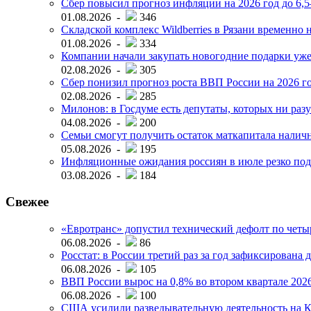
Сбер повысил прогноз инфляции на 2026 год до 6,
01.08.2026 -
346
Складской комплекс Wildberries в Рязани временно н
01.08.2026 -
334
Компании начали закупать новогодние подарки уже 
02.08.2026 -
305
Сбер понизил прогноз роста ВВП России на 2026 г
02.08.2026 -
285
Милонов: в Госдуме есть депутаты, которых ни разу
04.08.2026 -
200
Семьи смогут получить остаток маткапитала наличн
05.08.2026 -
195
Инфляционные ожидания россиян в июле резко под
03.08.2026 -
184
Свежее
«Евротранс» допустил технический дефолт по чет
06.08.2026 -
86
Росстат: в России третий раз за год зафиксирована 
06.08.2026 -
105
ВВП России вырос на 0,8% во втором квартале 2026
06.08.2026 -
100
США усилили разведывательную деятельность на К