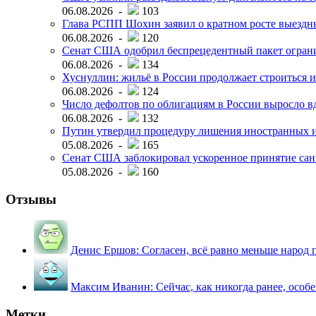
06.08.2026 -
103
Глава РСПП Шохин заявил о кратном росте выездн
06.08.2026 -
120
Сенат США одобрил беспрецедентный пакет огран
06.08.2026 -
134
Хуснуллин: жильё в России продолжает строиться и
06.08.2026 -
124
Число дефолтов по облигациям в России выросло вд
06.08.2026 -
132
Путин утвердил процедуру лишения иностранных и
05.08.2026 -
165
Сенат США заблокировал ускоренное принятие сан
05.08.2026 -
160
Отзывы
Денис Ершов:
Согласен, всё равно меньше народ пи
Максим Иванин:
Сейчас, как никогда ранее, особ
Метки