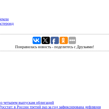
Земли
астероид
Понравилась новость - поделитесь с Друзьями!
по четырем выпускам облигаций
Росстат: в России третий раз за год зафиксирована дефляция