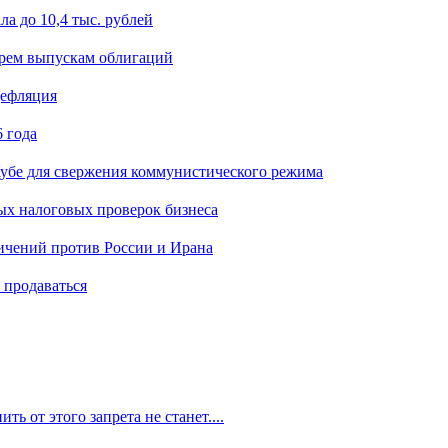
а до 10,4 тыс. рублей
ырем выпускам облигаций
дефляция
 года
убе для свержения коммунистического режима
ых налоговых проверок бизнеса
ичений против России и Ирана
 продаваться
ть от этого запрета не станет....