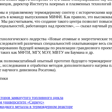
узнецов, директор Института лазерных и плазменных техноло
и управляемому термоядерному синтезу с историческими корня
имать в команду выпускников МИФИ. Как правило, это высокок
 Мы рассчитываем, что создание такого центра позволит повыси
специальностей, работающих над проектом», — сказал научный
технологического лидерства «Новые атомные и энергетические т
следователей различных специальностей охватывающие весь спе
ированию будущей команды по реализации грандиозного проекта
 таких как МФТИ, МГУ, МЭУ, МВТУ им Баумана и др.
как полномасштабный опытный прототип будущего термоядерного
 исследования и отработки методов дополнительного нагрева пл
научного дивизиона Росатома).
кторов замкнутого топливного цикла
м университете «Сириус»
идкого металла в термоядерном реакторе