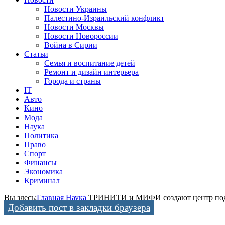
Новости Украины
Палестино-Израильский конфликт
Новости Москвы
Новости Новороссии
Война в Сирии
Статьи
Семья и воспитание детей
Ремонт и дизайн интерьера
Города и страны
IT
Авто
Кино
Мода
Наука
Политика
Право
Спорт
Финансы
Экономика
Криминал
Вы здесь:
Главная
Наука
ТРИНИТИ и МИФИ создают центр подго
Добавить пост в закладки браузера