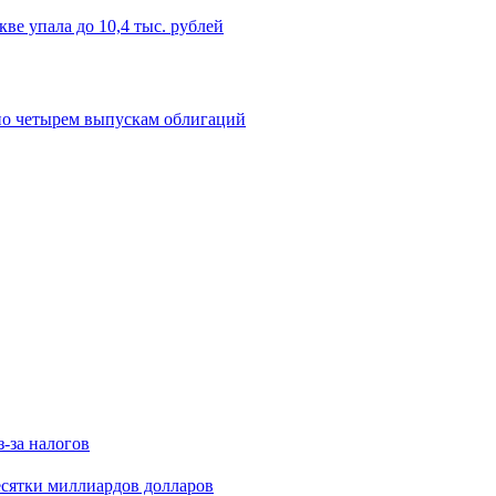
ве упала до 10,4 тыс. рублей
по четырем выпускам облигаций
з-за налогов
есятки миллиардов долларов