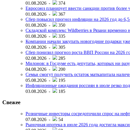
01.08.2026 -
374
Евросоюз планирует ввести санкции против более ч
01.08.2026 -
367
Сбер повысил прогноз инфляции на 2026 год до 6,
01.08.2026 -
350
Складской комплекс Wildberries в Рязани временно н
01.08.2026 -
335
Компании начали закупать новогодние подарки уже 
02.08.2026 -
305
Сбер понизил прогноз роста ВВП России на 2026 г
02.08.2026 -
285
Милонов: в Госдуме есть депутаты, которых ни разу
04.08.2026 -
200
Семьи смогут получить остаток маткапитала наличн
05.08.2026 -
195
Инфляционные ожидания россиян в июле резко под
03.08.2026 -
185
Свежее
Розничные инвесторы сосредоточили спрос на нефт
07.08.2026 -
54
Рыночная ипотека в июле 2026 года достигла макси