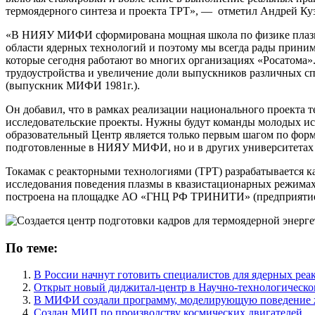
термоядерного синтеза и проекта ТРТ», — отметил Андрей К
«В НИЯУ МИФИ сформирована мощная школа по физике плазмы 
области ядерных технологий и поэтому мы всегда рады прин
которые сегодня работают во многих организациях «Росатома».
трудоустройства и увеличение доли выпускников различных 
(выпускник МИФИ 1981г.).
Он добавил, что в рамках реализации национального проекта 
исследовательские проекты. Нужны будут команды молодых ис
образовательный Центр является только первым шагом по форм
подготовленные в НИЯУ МИФИ, но и в других университетах
Токамак с реакторными технологиями (ТРТ) разрабатывается 
исследования поведения плазмы в квазистационарных режимах,
построена на площадке АО «ГНЦ РФ ТРИНИТИ» (предприятие 
По теме:
В России начнут готовить специалистов для ядерных реа
Открыт новый диджитал-центр в Научно-технологическо
В МИФИ создали программу, моделирующую поведение ж
Создан МИП по производству космических двигателей