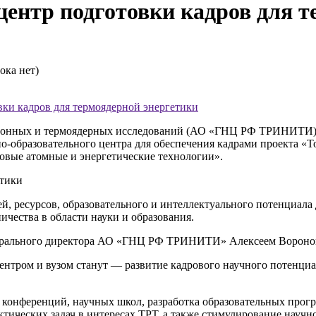
тр подготовки кадров для те
ока нет)
и кадров для термоядерной энергетики
ионных и термоядерных исследований (АО «ГНЦ РФ ТРИНИТИ) 
образовательного центра для обеспечения кадрами проекта «То
овые атомные и энергетические технологии».
й, ресурсов, образовательного и интеллектуального потенциала
чества в области науки и образования.
енерального директора АО «ГНЦ РФ ТРИНИТИ» Алексеем Воро
тром и вузом станут — развитие кадрового научного потенциал
 конференций, научных школ, разработка образовательных прогр
тических задач в интересах ТРТ, а также стимулирование научно