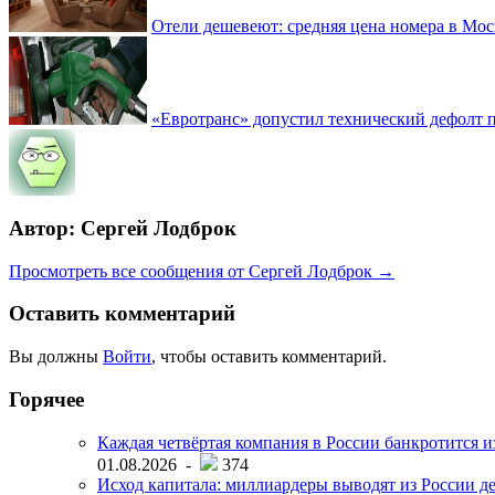
Отели дешевеют: средняя цена номера в Моск
«Евротранс» допустил технический дефолт 
Автор: Сергей Лодброк
Просмотреть все сообщения от Сергей Лодброк →
Оставить комментарий
Вы должны
Войти
, чтобы оставить комментарий.
Горячее
Каждая четвёртая компания в России банкротится и
01.08.2026 -
374
Исход капитала: миллиардеры выводят из России д