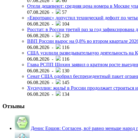
07.08.2026 -
60
Отели дешевеют: средняя цена номера в Москве упал
07.08.2026 -
57
«Евротранс» допустил технический дефолт по чет
06.08.2026 -
104
Росстат: в России третий раз за год зафиксирована 
06.08.2026 -
120
ВВП России вырос на 0,8% во втором квартале 2026
06.08.2026 -
116
США усилили разведывательную деятельность на К
06.08.2026 -
116
Глава РСПП Шохин заявил о кратном росте выездн
06.08.2026 -
130
Сенат США одобрил беспрецедентный пакет огран
06.08.2026 -
145
Хуснуллин: жильё в России продолжает строиться и
06.08.2026 -
134
Отзывы
Денис Ершов:
Согласен, всё равно меньше народ пи