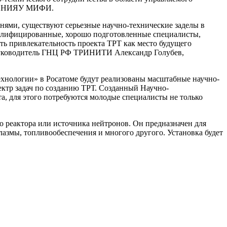
гий НИЯУ МИФИ.
ми, существуют серьезные научно-технические заделы в
валифицированные, хорошо подготовленные специалисты,
ть привлекательность проекта ТРТ как место будущего
 руководитель ГНЦ РФ ТРИНИТИ Александр Голубев,
ехнологии» в Росатоме будут реализованы масштабные научно-
ктр задач по созданию ТРТ. Созданный Научно-
, для этого потребуются молодые специалисты не только
 реактора или источника нейтронов. Он предназначен для
азмы, топливообеспечения и многого другого. Установка будет