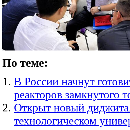
По теме:
В России начнут готови
реакторов замкнутого т
Открыт новый диджитал
технологическом униве