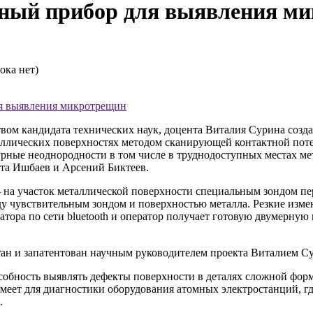
ный прибор для выявления м
ока нет)
ля выявления микротрещин
м кандидата технических наук, доцента Виталия Сурина созда
аллических поверхностях методом сканирующей контактной пот
рные неоднородности в том числе в труднодоступных местах мет
ита Ишбаев и Арсений Биктеев.
а участок металлической поверхности специальным зондом пере
 чувствительным зондом и поверхностью металла. Резкие измен
тора по сети bluetooth и оператор получает готовую двумерную 
ан и запатентован научным руководителем проекта Виталием С
собность выявлять дефекты поверхности в деталях сложной фор
имеет для диагностики оборудования атомных электростанций, г
.