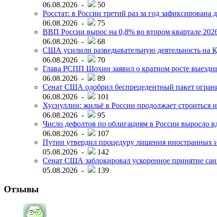
06.08.2026 -
50
Росстат: в России третий раз за год зафиксирована 
06.08.2026 -
75
ВВП России вырос на 0,8% во втором квартале 2026
06.08.2026 -
68
США усилили разведывательную деятельность на К
06.08.2026 -
70
Глава РСПП Шохин заявил о кратном росте выездн
06.08.2026 -
89
Сенат США одобрил беспрецедентный пакет огран
06.08.2026 -
101
Хуснуллин: жильё в России продолжает строиться и
06.08.2026 -
95
Число дефолтов по облигациям в России выросло вд
06.08.2026 -
107
Путин утвердил процедуру лишения иностранных и
05.08.2026 -
142
Сенат США заблокировал ускоренное принятие сан
05.08.2026 -
139
Отзывы