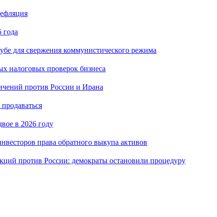
дефляция
 года
убе для свержения коммунистического режима
ых налоговых проверок бизнеса
ичений против России и Ирана
 продаваться
вое в 2026 году
нвесторов права обратного выкупа активов
кций против России: демократы остановили процедуру