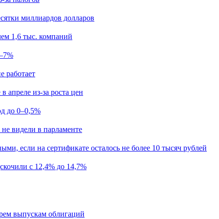
есятки миллиардов долларов
ем 1,6 тыс. компаний
5–7%
е работает
в апреле из-за роста цен
од до 0–0,5%
 не видели в парламенте
ыми, если на сертификате осталось не более 10 тысяч рублей
скочили с 12,4% до 14,7%
ырем выпускам облигаций