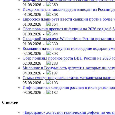
01.08.2026 -
369
Исход капитала: миллиардеры выводят из России д
01.08.2026 -
368
Евросоюз планирует ввести санкции против более ч
01.08.2026 -
364
Сбер повысил прогноз инфляции на 2026 год до 6,
01.08.2026 -
344
Складской комплекс Wildberries в Рязани временно н
01.08.2026 -
330
Компании начали закупать новогодние подарки уже 
02.08.2026 -
303
Сбер понизил прогноз роста ВВП России на 2026 г
02.08.2026 -
283
Милонов: в Госдуме есть депутаты, которых ни разу
04.08.2026 -
197
Семьи смогут получить остаток маткапитала наличн
05.08.2026 -
193
Инфляционные ожидания россиян в июле резко под
03.08.2026 -
182
Свежее
«Евротранс» допустил технический дефолт по чет