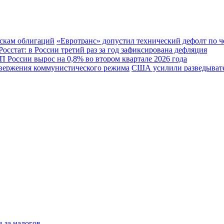
«Евротранс» допустил технический дефолт по 
Росстат: в России третий раз за год зафиксирована дефляция
 России вырос на 0,8% во втором квартале 2026 года
США усилили разведывате
з-за налогов