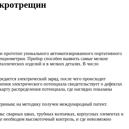
икротрещин
н прототип уникального автоматизированного портативного
енциометрии. Прибор способен выявить самые мелкие
аллических изделий и в мелких деталях. В число
дается электрический заряд, после чего происходит
ения электрического потенциала свидетельствует о дефектах
карту распределения потенциала, где наглядно показаны
уриным; на методику получен международный патент.
мы: сварных швах, трубных колпачках, корпусных элементах и
де необходим высокоточный контроль, и где невозможно