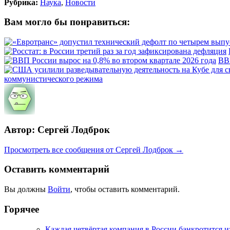
Рубрика:
Наука
,
Новости
Вам могло бы понравиться:
ВВП
коммунистического режима
Автор: Сергей Лодброк
Просмотреть все сообщения от Сергей Лодброк →
Оставить комментарий
Вы должны
Войти
, чтобы оставить комментарий.
Горячее
Каждая четвёртая компания в России банкротится и