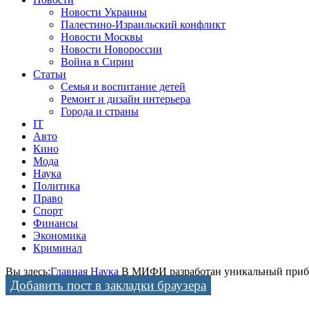
Новости Украины
Палестино-Израильский конфликт
Новости Москвы
Новости Новороссии
Война в Сирии
Статьи
Семья и воспитание детей
Ремонт и дизайн интерьера
Города и страны
IT
Авто
Кино
Мода
Наука
Политика
Право
Спорт
Финансы
Экономика
Криминал
Вы здесь:
Главная
Наука
В МИФИ разработан уникальный приб
Добавить пост в закладки браузера