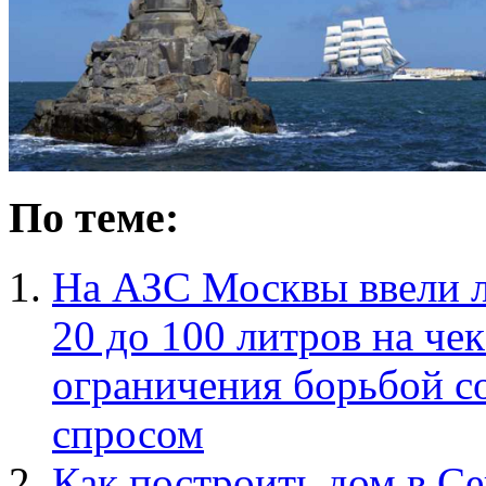
По теме:
На АЗС Москвы ввели л
20 до 100 литров на че
ограничения борьбой с
спросом
Как построить дом в Се