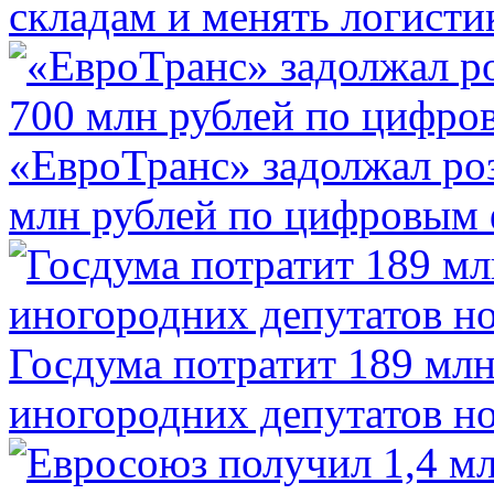
складам и менять логисти
«ЕвроТранс» задолжал ро
млн рублей по цифровым
Госдума потратит 189 млн
иногородних депутатов но