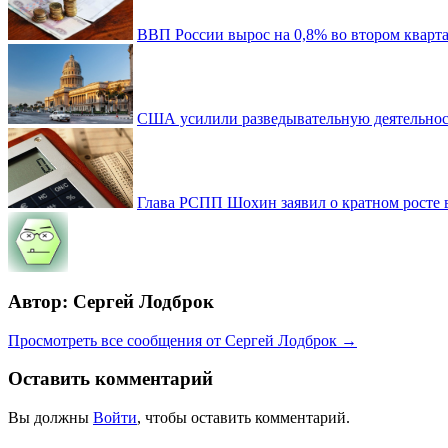
ВВП России вырос на 0,8% во втором кварта
США усилили разведывательную деятельност
Глава РСПП Шохин заявил о кратном росте 
Автор: Сергей Лодброк
Просмотреть все сообщения от Сергей Лодброк →
Оставить комментарий
Вы должны
Войти
, чтобы оставить комментарий.