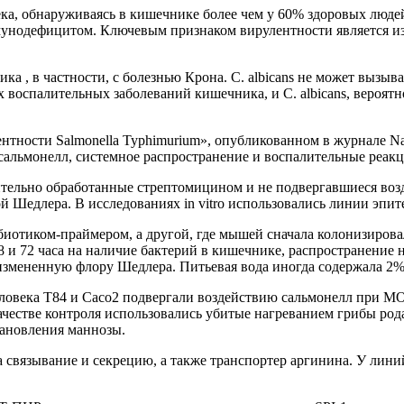
века, обнаруживаясь в кишечнике более чем у 60% здоровых люд
ммунодефицитом. Ключевым признаком вирулентности является 
ика
, в частности, с болезнью Крона. C. albicans не может вызыв
иях воспалительных заболеваний кишечника, и C. albicans, вероя
тности Salmonella Typhimurium»,
опубликованном
в
журнале Na
 сальмонелл, системное распространение и воспалительные реакц
ельно обработанные стрептомицином и не подвергавшиеся возд
Шедлера. В исследованиях in vitro использовались линии эпит
биотиком-праймером, а другой, где мышей сначала колонизирова
8 и 72 часа на наличие бактерий в кишечнике, распространение н
мененную флору Шедлера. Питьевая вода иногда содержала 2% 
овека T84 и Caco2 подвергали воздействию сальмонелл при MOI=
качестве контроля использовались убитые нагреванием грибы ро
тановления маннозы.
а связывание и секрецию, а также транспортер аргинина. У лини