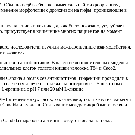
ей. Обычно ведёт себя как комменсальный микроорганизм,
изменение морфологии с дрожжевой на гифы, проникающие в
ать воспаление кишечника, а, как было показано, усугубляет
тно, присутствует в кишечнике многих пациентов на момент
ture
, исследователи изучили межцарственные взаимодействия,
ии хозяина.
ействию антибиотиков. В качестве дополнительных моделей
елиальных клеток толстой кишки человека T84 и Caco2.
ли Candida albicans без антибиотиков. Инфекции проводили в
а селезенку и печень, а также на потерю веса. У некоторых
L-аргинина с pH 7 или 20 мМ L-лизина.
1 в течение двух часов, как отдельно, так и вместе с живыми
да Candida и курдлан. Связывание между микробами измеряли
й Candida выработка аргинина отсутствовала или была