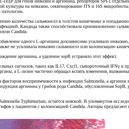
-ПЦР для генов инвазии и аргинина, репортеров SPI-1 отдельны
 культуры на инвазию, секвенирование ITS и 16S микробиоты, 
 патологии.
ению количества сальмонелл в толстом кишечнике и попаданию б
нфекцией. Кандида также способствовала проникновению сальмо
близи Candida.
бавление одного L-аргинина дозозависимо усиливало инвазию, 
 также не усиливала инвазию сальмонелл или колонизацию кишеч
ждение аргинина, а удаление sopB устраняло этот эффект.
ных сигналов, таких как IL17, Cxcl1, сывороточный IFNγ и пр
рганы, а L-лизин частично обращал вспять изменения, вызванны
тся фактором восприимчивости к инфекции Salmonella, а аргинин
продукция аргинина у грибов рода Candida, обусловленная SopB,
Salmonella Typhimurium, остаётся неясной. В упомянутом исслед
тифов у пациентов с колонизацией Candida. Авторы предлагают