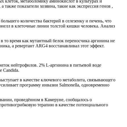
х клеток, метаболомику аминокислот в культурах и
а также показатели хозяина, такие как
экспрессия генов
,
ольшего количества бактерий в селезенку и печень, что
нелл в клеточные линии толстой кишки человека. Анализ
в то время как мутантный белок переносчика аргинина не
ника, а ревертант ARG4 восстанавливал этот эффект.
иток нейтрофилов. 2% L-аргинина в питьевой воде
е Candida.
 выступает в качестве ключевого метаболита, связывающего
 усиливает программу инвазии Salmonella, одновременно
овании, проведённом в Камеруне, сообщалось о
 противогрибковую терапию в качестве потенциального