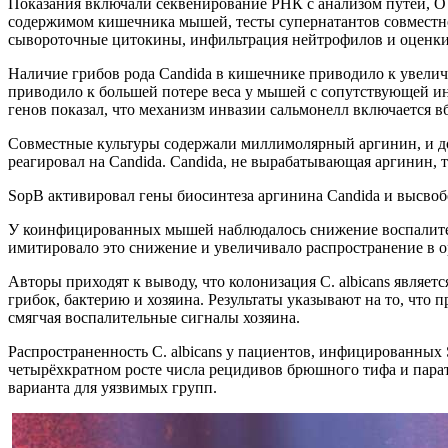
Показания включали секвенирование РНК с анализом путей, ОТ
содержимом кишечника мышей, тесты супернатантов совместной
сывороточные цитокины, инфильтрация нейтрофилов и оценки
Наличие грибов рода Candida в кишечнике приводило к увелич
приводило к большей потере веса у мышей с сопутствующей и
генов показал, что механизм инвазии сальмонелл включается в
Совместные культуры содержали миллимолярный аргинин, и до
реагировал на Candida. Candida, не вырабатывающая аргинин,
SopB активировал гены биосинтеза аргинина Candida и высвобо
У коинфицированных мышей наблюдалось снижение воспалитель
имитировало это снижение и увеличивало распространение в о
Авторы приходят к выводу, что колонизация C. albicans являе
грибок, бактерию и хозяина. Результаты указывают на то, что 
смягчая воспалительные сигналы хозяина.
Распространенность C. albicans у пациентов, инфицированных 
четырёхкратном росте числа рецидивов брюшного тифа и пара
варианта для уязвимых групп.