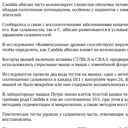
Candida albicans часто колонизирует слизистые оболочки чело
обладая патогенным потенциалом, особенно у пациентов с и
эпителий.
Сообщалось о связи с
воспалительными заболеваниями кишечн
его. Как сальмонелла, так и C. albicans размножаются в услов
заражения сальмонеллой.
В исследовании «Комменсальные дрожжи способствуют вирулен
чтобы определить, как Candida albicans влияет на колонизацию
Когорты мышей включали штаммы C57BL/6 и CBA/J, предварит
использовались стерильные мыши и мыши с изменённой флорой 
Исследователи провели два вида тестов на мышах: один с анти
соотношении сальмонелл и кандид 10:1 с контролем через 24, 4
мышей не было микробов или они содержали восьмичленную из
В лабораторных чашках Петри линии клеток толстой кишки чел
грибами рода Candida в том же соотношении 10:1, при этом в 
методами седиментации и микроскопии, а также методом восс
Генетические тесты удалили у сальмонелл части, отвечающие з
восстановлена.