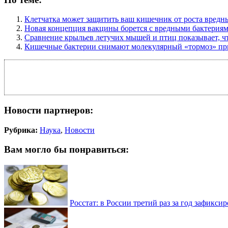
Клетчатка может защитить ваш кишечник от роста вредн
Новая концепция вакцины борется с вредными бактерия
Сравнение крыльев летучих мышей и птиц показывает, ч
Кишечные бактерии снимают молекулярный «тормоз» при
Новости партнеров:
Рубрика:
Наука
,
Новости
Вам могло бы понравиться:
Росстат: в России третий раз за год зафикси