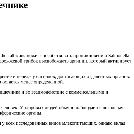
ечнике
da albicans может способствовать проникновению Salmonella
 дрожжевой грибок высвобождать аргинин, который активирует
ение и передачу сигналов, достигающих отдаленных органов.
в остается менее определенной.
кишечника и во взаимодействие с комменсальными и
человек. У здоровых людей обычно наблюдается локальная
иферические органы.
 у всех исследованных видов млекопитающих, однако вклад