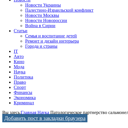
Новости Украины
Палестино-Израильский конфликт
Новости Москвы
Новости Новороссии
Война в Сирии
Статьи
Семья и воспитание детей
Ремонт и дизайн интерьера
Города и страны
IT
Авто
Кино
Мода
Наука
Политика
Право
Спорт
Финансы
Экономика
Криминал
Вы здесь:
Главная
Наука
Патологическое партнерство сальмоне
Добавить пост в закладки браузера