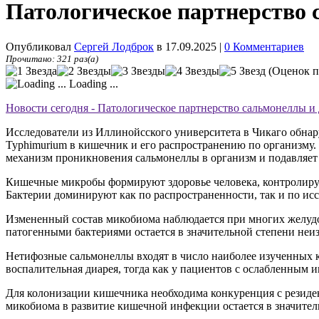
Патологическое партнерство
Опубликовал
Сергей Лодброк
в 17.09.2025
|
0 Комментариев
Прочитано: 321 раз(а)
(Оценок п
Loading ...
Новости сегодня - Патологическое партнерство сальмонеллы 
Исследователи из Иллинойсского университета в Чикаго обнар
Typhimurium в кишечник и его распространению по организму
механизм проникновения сальмонеллы в организм и подавляет
Кишечные микробы формируют здоровье человека, контролируя
Бактерии доминируют как по распространенности, так и по иссл
Измененный состав микобиома наблюдается при многих желудо
патогенными бактериями остается в значительной степени неи
Нетифозные сальмонеллы входят в число наиболее изученных 
воспалительная диарея, тогда как
у пациентов с ослабленным 
Для колонизации кишечника необходима конкуренция с резиде
микобиома в развитие кишечной инфекции остается в значите