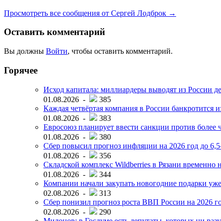
Просмотреть все сообщения от Сергей Лодброк →
Оставить комментарий
Вы должны
Войти
, чтобы оставить комментарий.
Горячее
Исход капитала: миллиардеры выводят из России д
01.08.2026 -
385
Каждая четвёртая компания в России банкротится и
01.08.2026 -
383
Евросоюз планирует ввести санкции против более ч
01.08.2026 -
380
Сбер повысил прогноз инфляции на 2026 год до 6,
01.08.2026 -
356
Складской комплекс Wildberries в Рязани временно н
01.08.2026 -
344
Компании начали закупать новогодние подарки уже 
02.08.2026 -
313
Сбер понизил прогноз роста ВВП России на 2026 г
02.08.2026 -
290
Милонов: в Госдуме есть депутаты, которых ни разу