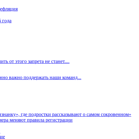
дефляция
 года
ть от этого запрета не станет....
енно важно поддержать наши команд...
аизнанку», где подростки рассказывают о самом сокровенном»
мера меняют правила регистрации
и
ние