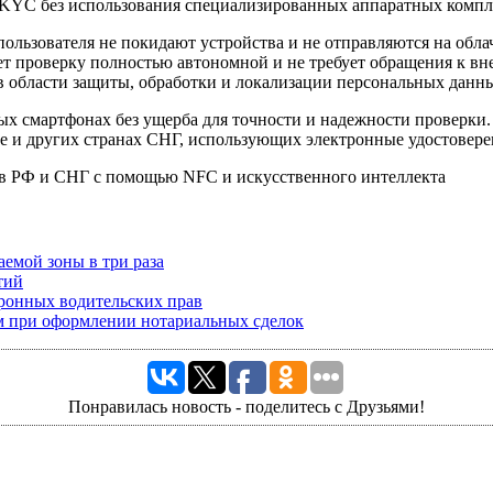
и KYC без использования специализированных аппаратных компл
льзователя не покидают устройства и не отправляются на облач
ает проверку полностью автономной и не требует обращения к 
 в области защиты, обработки и локализации персональных данн
х смартфонах без ущерба для точности и надежности проверки.
не и других странах СНГ, использующих электронные удостовер
емой зоны в три раза
тий
тронных водительских прав
м при оформлении нотариальных сделок
Понравилась новость - поделитесь с Друзьями!