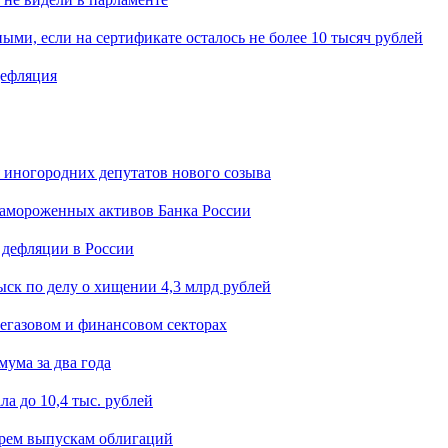
ыми, если на сертификате осталось не более 10 тысяч рублей
дефляция
я иногородних депутатов нового созыва
замороженных активов Банка России
 дефляции в России
ск по делу о хищении 4,3 млрд рублей
егазовом и финансовом секторах
мума за два года
а до 10,4 тыс. рублей
ырем выпускам облигаций