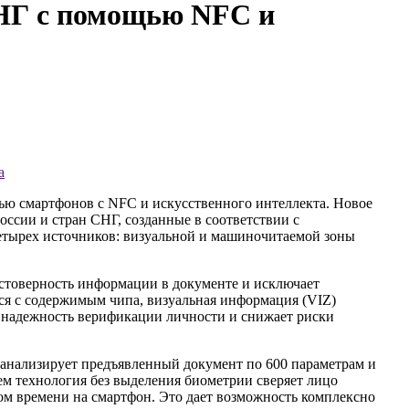
СНГ с помощью NFC и
а
ью смартфонов с NFC и искусственного интеллекта. Новое
ссии и стран СНГ, созданные в соответствии с
четырех источников: визуальной и машиночитаемой зоны
остоверность информации в документе и исключает
ся с содержимым чипа, визуальная информация (VIZ)
т надежность верификации личности и снижает риски
анализирует предъявленный документ по 600 параметрам и
ем технология без выделения биометрии сверяет лицо
ьном времени на смартфон. Это дает возможность комплексно