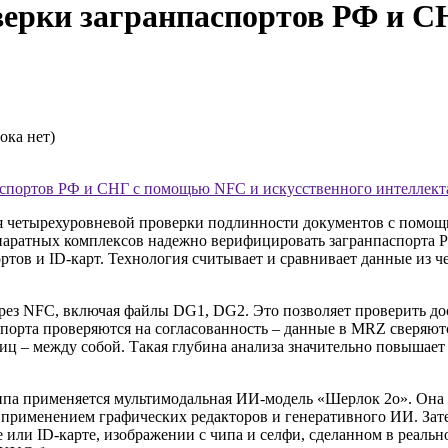
верки загранпаспортов РФ и 
ока нет)
аспортов РФ и СНГ с помощью NFC и искусственного интеллект
ля четырехуровневой проверки подлинности документов с помощ
аратных комплексов надежно верифицировать загранпаспорта Ро
тов и ID-карт. Технология считывает и сравнивает данные из 
ерез NFC, включая файлы DG1, DG2. Это позволяет проверить д
порта проверяются на согласованность – данные в MRZ сверяют
иц – между собой. Такая глубина анализа значительно повышае
ипа применяется мультимодальная ИИ-модель «Шерлок 2о». Она 
с применением графических редакторов и генеративного ИИ. Зат
те или ID-карте, изображении с чипа и селфи, сделанном в реал