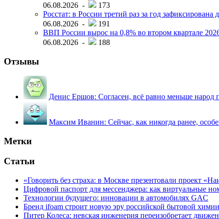
06.08.2026 -
173
Росстат: в России третий раз за год зафиксирована 
06.08.2026 -
191
ВВП России вырос на 0,8% во втором квартале 2026
06.08.2026 -
188
Отзывы
Денис Ершов:
Согласен, всё равно меньше народ пи
Максим Иванин:
Сейчас, как никогда ранее, особ
Метки
Статьи
«Говорить без страха: в Москве презентовали проект «Н
Цифровой паспорт для мессенджера: как виртуальные но
Технологии будущего: инновации в автомобилях GAC
Бренд ifoam строит новую эру российской бытовой хими
Питер Колеса: невская инженерия переизобретает движе