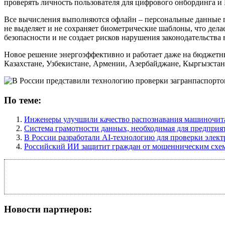
проверять личность пользователя для цифрового онбординга 
Все вычисления выполняются офлайн – персональные данные по
не выделяет и не сохраняет биометрические шаблоны, что дел
безопасности и не создает рисков нарушения законодательства
Новое решение энергоэффективно и работает даже на бюджетны
Казахстане, Узбекистане, Армении, Азербайджане, Кыргызста
По теме:
Инженеры улучшили качество распознавания машиночита
Система грамотности данных, необходимая для предприя
В России разработали AI-технологию для проверки элек
Российский ИИ защитит граждан от мошенническим схе
Новости партнеров: