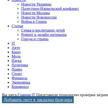
Новости Украины
Палестино-Израильский конфликт
Новости Москвы
Новости Новороссии
Война в Сирии
Статьи
Семья и воспитание детей
Ремонт и дизайн интерьера
Города и страны
IT
Авто
Кино
Мода
Наука
Политика
Право
Спорт
Финансы
Экономика
Криминал
Вы здесь:
Главная
IT
Представили технологию проверки загран
Добавить пост в закладки браузера