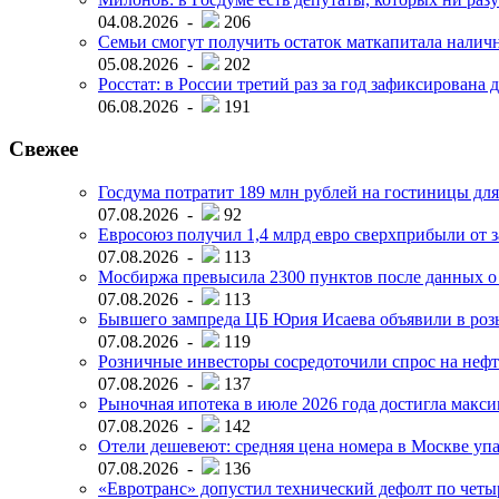
04.08.2026 -
206
Семьи смогут получить остаток маткапитала наличн
05.08.2026 -
202
Росстат: в России третий раз за год зафиксирована 
06.08.2026 -
191
Свежее
Госдума потратит 189 млн рублей на гостиницы дл
07.08.2026 -
92
Евросоюз получил 1,4 млрд евро сверхприбыли от 
07.08.2026 -
113
Мосбиржа превысила 2300 пунктов после данных о
07.08.2026 -
113
Бывшего зампреда ЦБ Юрия Исаева объявили в розы
07.08.2026 -
119
Розничные инвесторы сосредоточили спрос на нефт
07.08.2026 -
137
Рыночная ипотека в июле 2026 года достигла макси
07.08.2026 -
142
Отели дешевеют: средняя цена номера в Москве упал
07.08.2026 -
136
«Евротранс» допустил технический дефолт по чет