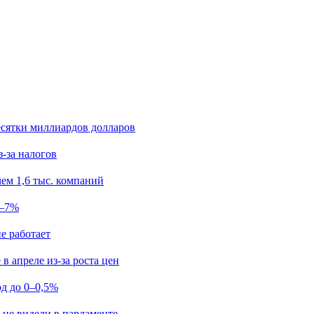
есятки миллиардов долларов
з-за налогов
ем 1,6 тыс. компаний
5–7%
е работает
в апреле из-за роста цен
од до 0–0,5%
 не видели в парламенте