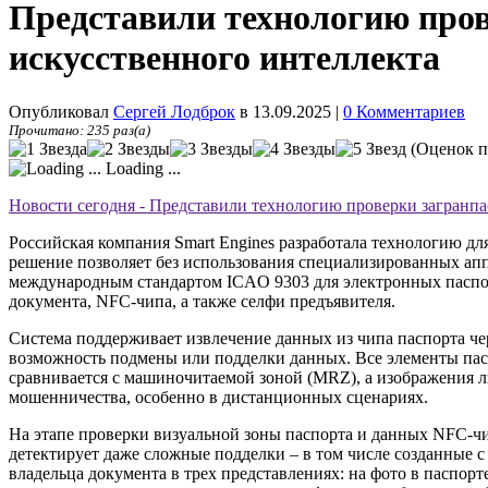
Представили технологию про
искусственного интеллекта
Опубликовал
Сергей Лодброк
в 13.09.2025
|
0 Комментариев
Прочитано: 235 раз(а)
(Оценок п
Loading ...
Новости сегодня - Представили технологию проверки загранп
Российская компания Smart Engines разработала технологию д
решение позволяет без использования специализированных апп
международным стандартом ICAO 9303 для электронных паспор
документа, NFC-чипа, а также селфи предъявителя.
Система поддерживает извлечение данных из чипа паспорта ч
возможность подмены или подделки данных. Все элементы пас
сравнивается с машиночитаемой зоной (MRZ), а изображения л
мошенничества, особенно в дистанционных сценариях.
На этапе проверки визуальной зоны паспорта и данных NFC-ч
детектирует даже сложные подделки – в том числе созданные 
владельца документа в трех представлениях: на фото в паспор