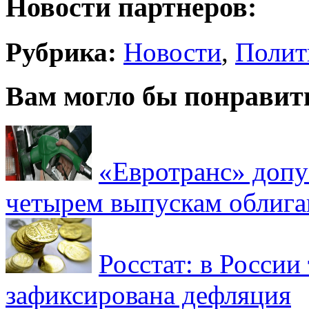
Новости партнеров:
Рубрика:
Новости
,
Полит
Вам могло бы понравит
«Евротранс» допу
четырем выпускам облиг
Росстат: в России 
зафиксирована дефляция