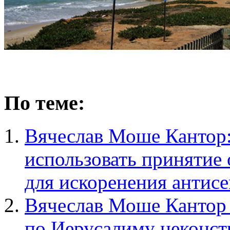
По теме:
Вячеслав Моше Кантор:
использовать принятие
для искоренения антис
Вячеслав Моше Кантор
по Иерусалиму неконст