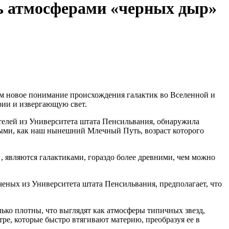
ть атмосферами «черных дыр»
 новое понимание происхождения галактик во Вселенной и
рии и извергающую свет.
телей из Университета штата Пенсильвания, обнаружила
лыми, как наш нынешний Млечный Путь, возраст кот
орого
, являются галактиками, гораздо более древними, чем можно
ченых из Университета штата Пенсильвания, предполагает, что
лько плотны, что выглядят как атмосферы типичных звезд,
тре, которые быстро втягивают материю, преобразуя ее в