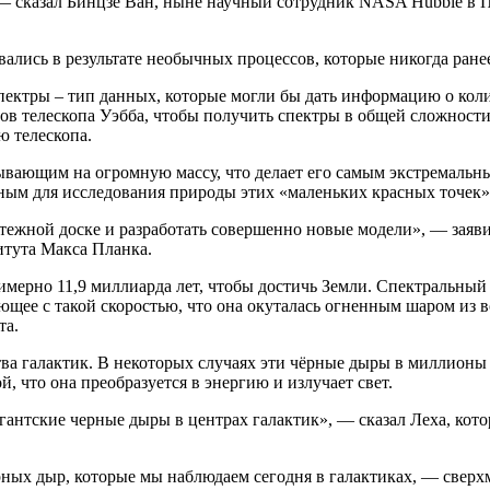
— сказал Бинцзе Ван, ныне научный сотрудник NASA Hubble в П
овались в результате необычных процессов, которые никогда ране
спектры – тип данных, которые могли бы дать информацию о коли
сов телескопа Уэбба, чтобы получить спектры в общей сложност
ю телескопа.
зывающим на огромную массу, что делает его самым экстремальн
вным для исследования природы этих «маленьких красных точек»
ртежной доске и разработать совершенно новые модели», — зая
итута Макса Планка.
имерно 11,9 миллиарда лет, чтобы достичь Земли. Спектральный а
ющее с такой скоростью, что она окуталась огненным шаром из в
та.
тва галактик. В некоторых случаях эти чёрные дыры в миллион
, что она преобразуется в энергию и излучает свет.
гигантские черные дыры в центрах галактик», — сказал Леха, ко
ных дыр, которые мы наблюдаем сегодня в галактиках, — сверх