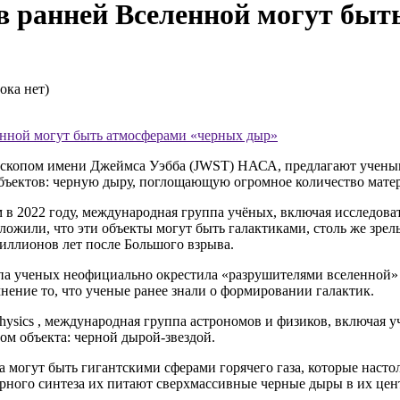
в ранней Вселенной могут бы
ока нет)
енной могут быть атмосферами «черных дыр»
скопом имени Джеймса Уэбба (JWST) НАСА, предлагают ученым
объектов: черную дыру, поглощающую огромное количество мате
в 2022 году, международная группа учёных, включая исследова
ложили, что эти объекты могут быть галактиками, столь же зре
миллионов лет после Большого взрыва.
уппа ученых неофициально
окрестила «разрушителями вселенной» 
нение то, что ученые ранее знали о формировании галактик.
hysics
, ме
ждународная группа астрономов и физиков, включая у
ом объекта: черной дырой-звездой.
а могут быть гигантскими сферами горячего газа, которые насто
ерного синтеза их питают сверхмассивные
черные дыры
в их цен