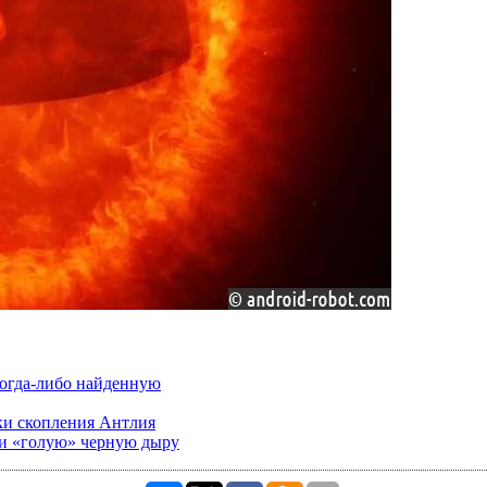
огда-либо найденную
ки скопления Антлия
ки «голую» черную дыру