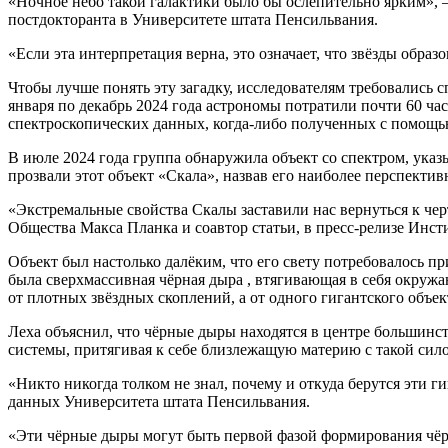
«Ночное небо такой галактики было бы ослепительно ярким», 
постдокторанта в Университете штата Пенсильвания.
«Если эта интерпретация верна, это означает, что звёзды образ
Чтобы лучше понять эту загадку, исследователям требовались 
января по декабрь 2024 года астрономы потратили почти 60 ча
спектроскопических данных, когда-либо полученных с помощь
В июле 2024 года группа обнаружила объект со спектром, ука
прозвали этот объект «Скала», назвав его наиболее перспекти
«Экстремальные свойства Скалы заставили нас вернуться к че
Общества Макса Планка и соавтор статьи, в пресс-релизе Инст
Объект был настолько далёким, что его свету потребовалось пр
была
сверхмассивная чёрная дыра
, втягивающая в себя окружа
от плотных звёздных скоплений, а от одного гигантского объек
Леха объяснил, что чёрные дыры находятся в центре большинс
системы, притягивая к себе близлежащую материю с такой силой
«Никто никогда толком не знал, почему и откуда берутся эти 
данных Университета штата Пенсильвания.
«Эти чёрные дыры могут быть первой фазой формирования чёр