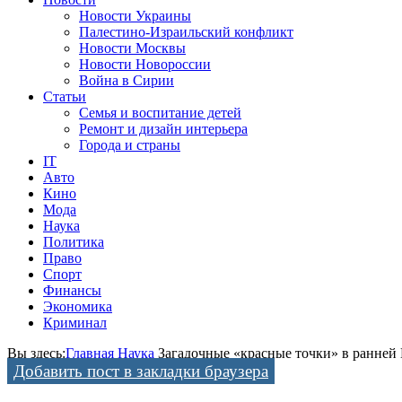
Новости Украины
Палестино-Израильский конфликт
Новости Москвы
Новости Новороссии
Война в Сирии
Статьи
Семья и воспитание детей
Ремонт и дизайн интерьера
Города и страны
IT
Авто
Кино
Мода
Наука
Политика
Право
Спорт
Финансы
Экономика
Криминал
Вы здесь:
Главная
Наука
Загадочные «красные точки» в ранней
Добавить пост в закладки браузера