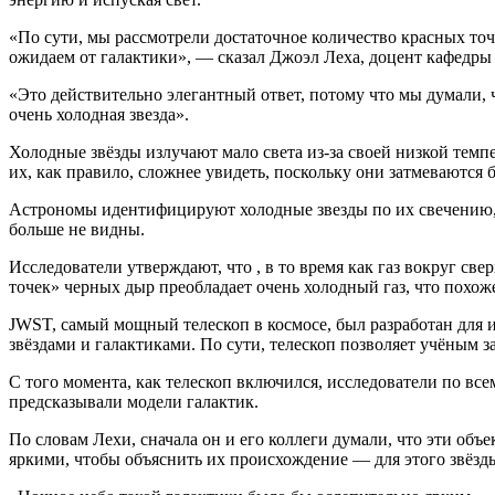
«По сути, мы рассмотрели достаточное количество красных точ
ожидаем от галактики», — сказал Джоэл Леха, доцент кафедры
«Это действительно элегантный ответ, потому что мы думали, ч
очень холодная звезда».
Холодные звёзды излучают мало света из-за своей низкой тем
их, как правило, сложнее увидеть, поскольку они затмеваются
Астрономы идентифицируют холодные звезды по их свечению, 
больше не видны.
Исследователи утверждают, что , в то время как газ вокруг
све
точек» черных дыр преобладает очень холодный газ, что похож
JWST, самый мощный телескоп в космосе, был разработан для
звёздами и галактиками. По сути, телескоп позволяет учёным з
С того момента, как телескоп включился, исследователи по вс
предсказывали модели галактик.
По словам Лехи, сначала он и его коллеги думали, что эти объ
яркими, чтобы объяснить их происхождение — для этого звёзд