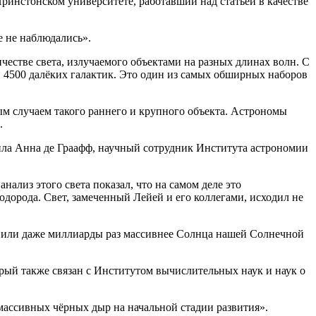
ринстонском университете, работавший над статьей в качестве
е не наблюдались».
честве света, излучаемого объектами на разных длинах волн. С
и 4500 далёких галактик. Это один из самых обширных наборов
ым случаем такого раннего и крупного объекта. Астрономы
.
вила Анна де Граафф, научный сотрудник Института астрономии
нализ этого света показал, что на самом деле это
одорода. Свет, замеченный Лейей и его коллегами, исходил не
ы или даже миллиарды раз массивнее Солнца нашей Солнечной
торый также связан с Институтом вычислительных наук и наук о
массивных чёрных дыр на начальной стадии развития».