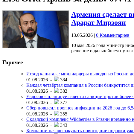
Армения сделает в
Арарат Мирзоян
13.05.2026
|
0 Комментариев
10 мая 2026 года министр ино
решение о дальнейшем пути л
Горячее
Исход капитала: миллиардеры выводят из России д
01.08.2026 -
384
Каждая четвёртая компания в России банкротится и
01.08.2026 -
382
Евросоюз планирует ввести санкции против более ч
01.08.2026 -
377
Сбер повысил прогноз инфляции на 2026 год до 6,
01.08.2026 -
355
Складской комплекс Wildberries в Рязани временно н
01.08.2026 -
343
Компании начали закупать новогодние подарки уже 