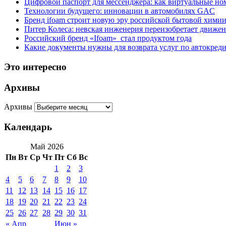
Цифровой паспорт для мессенджера: как виртуальные но
Технологии будущего: инновации в автомобилях GAC
Бренд ifoam строит новую эру российской бытовой хими
Питер Колеса: невская инженерия переизобретает движе
Российский бренд «Ifoam» стал продуктом года
Какие документы нужны для возврата услуг по автокред
Это интересно
Архивы
Архивы
Календарь
Май 2026
Пн
Вт
Ср
Чт
Пт
Сб
Вс
1
2
3
4
5
6
7
8
9
10
11
12
13
14
15
16
17
18
19
20
21
22
23
24
25
26
27
28
29
30
31
« Апр
Июн »