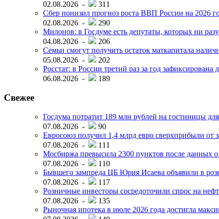
02.08.2026 -
311
Сбер понизил прогноз роста ВВП России на 2026 г
02.08.2026 -
290
Милонов: в Госдуме есть депутаты, которых ни разу
04.08.2026 -
206
Семьи смогут получить остаток маткапитала наличн
05.08.2026 -
202
Росстат: в России третий раз за год зафиксирована 
06.08.2026 -
189
Свежее
Госдума потратит 189 млн рублей на гостиницы дл
07.08.2026 -
90
Евросоюз получил 1,4 млрд евро сверхприбыли от 
07.08.2026 -
111
Мосбиржа превысила 2300 пунктов после данных о
07.08.2026 -
110
Бывшего зампреда ЦБ Юрия Исаева объявили в розы
07.08.2026 -
117
Розничные инвесторы сосредоточили спрос на нефт
07.08.2026 -
135
Рыночная ипотека в июле 2026 года достигла макси