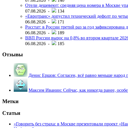
07.08.2026 -
140
Отели дешевеют: средняя цена номера в Москве упал
07.08.2026 -
134
«Евротранс» допустил технический дефолт по чет
06.08.2026 -
171
Росстат: в России третий раз за год зафиксирована 
06.08.2026 -
189
ВВП России вырос на 0,8% во втором квартале 2026
06.08.2026 -
185
Отзывы
Денис Ершов:
Согласен, всё равно меньше народ пи
Максим Иванин:
Сейчас, как никогда ранее, особ
Метки
Статьи
«Говорить без страха: в Москве презентовали проект «Н