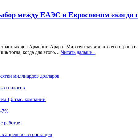
ыбор между ЕАЭС и Евросоюзом «когда 
странных дел Армении Арарат Мирзоян заявил, что его страна о
ишь тогда, когда для этого…
Читать дальше »
есятки миллиардов долларов
з-за налогов
ем 1,6 тыс. компаний
5–7%
е работает
в апреле из-за роста цен