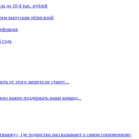
а до 10,4 тыс. рублей
ырем выпускам облигаций
дефляция
 года
ть от этого запрета не станет....
енно важно поддержать наши команд...
аизнанку», где подростки рассказывают о самом сокровенном»