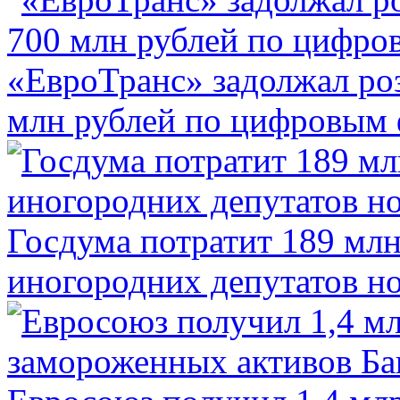
«ЕвроТранс» задолжал ро
млн рублей по цифровым
Госдума потратит 189 млн
иногородних депутатов но