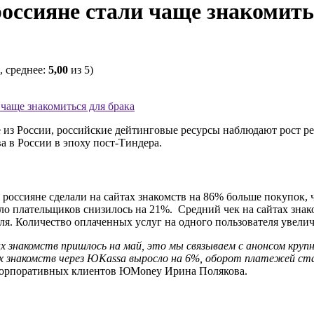
 россияне стали чаще знакомить
, среднее:
5,00
из 5)
 чаще знакомиться для брака
ходе из России, российские дейтинговые ресурсы наблюдают рос
 в России в эпоху пост-Тиндера.
россияне сделали на сайтах знакомств на 86% больше покупок, 
сло плательщиков снизилось на 21%. Средний чек на сайтах знак
бля. Количество оплаченных услуг на одного пользователя увел
 знакомств пришлось на май, это мы связываем с анонсом крупно
ах знакомств через ЮKassa выросло на 6%, оборот платежей ста
корпоративных клиентов ЮMoney Ирина Полякова.