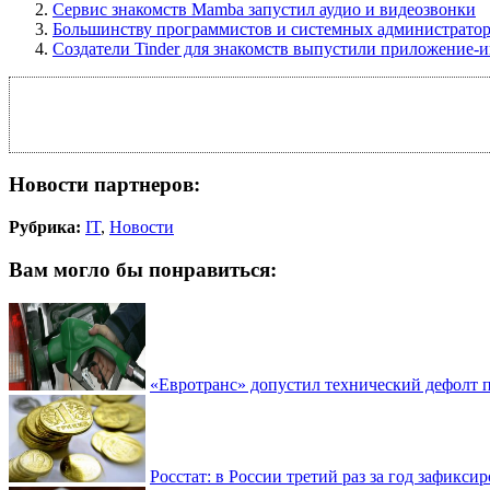
Сервис знакомств Mamba запустил аудио и видеозвонки
Большинству программистов и системных администраторо
Создатели Tinder для знакомств выпустили приложение-
Новости партнеров:
Рубрика:
IT
,
Новости
Вам могло бы понравиться:
«Евротранс» допустил технический дефолт 
Росстат: в России третий раз за год зафикси