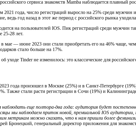
у российского сервиса знакомств Mamba наблюдается плавный рос
м 2021 года, число регистраций выросло на 25% среди мужчин 
е, ведь год назад в этот же период с российского рынка уходила
ится на пользователей IOS. Пик регистраций среди мужчин такж
 25-28 лет.
 в мае — июне 2023 они стали приобретать его на 46% чаще, че
одарков стало больше на 17%.
б уходе Tinder не изменилось: это классические для российск
23 года произошел в Москве (25%) и в Санкт-Петербурге (19%).
. Также стали расти регистрации в Сочи (19%) и Калининграде 
ем наблюдать еще полтора-два года: аудитория будет постепенн
месяцы мы наблюдаем приток новой, премиальной IOS аудитории
им метрикам можно сказать, что к нам пришли более феминиз
рей Бронецкий, генеральный директор приложения для знакомс