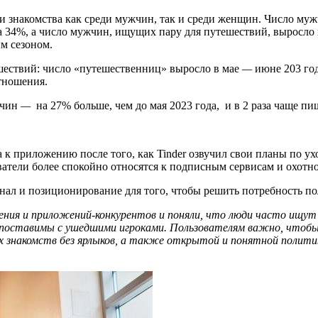
 знакомства как среди мужчин, так и среди женщин. Число муж
на 34%, а число мужчин, ищущих пару для путешествий, выросл
м сезоном.
ешествий: число «путешественниц» выросло в мае
—
июне 203 год
тношения.
жчин
—
на 27% больше, чем до мая 2023 года, и в 2 раза чаще п
 к приложению после того, как Tinder озвучил свои планы по ух
ватели более спокойно относятся к подписным сервисам и охотн
нал и позиционирование для того, чтобы решить потребность пол
ения и приложений-конкурентов и поняли, что люди часто ищут
поставимы с ушедшими игроками. Пользователям важно, чтобы с
ых знакомств без ярлыков, а также открытой и понятной полит