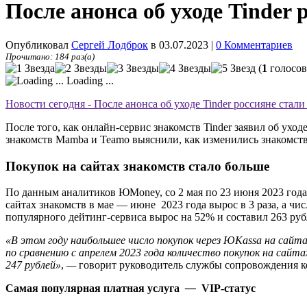
После анонса об уходе Tinder
Опубликовал
Сергей Лодброк
в 03.07.2023
|
0 Комментариев
Прочитано: 184 раз(а)
(
1
голосов
Loading ...
Новости сегодня - После анонса об уходе Tinder россияне стали
После того, как онлайн-сервис знакомств Tinder заявил об у
знакомств Mamba и Teamo выяснили, как изменились знакомства
Покупок на сайтах знакомств стало больше
По данным аналитиков ЮMoney, со 2 мая по 23 июня 2023 года 
сайтах знакомств в мае — июне 2023 года вырос в 3 раза, а чи
популярного дейтинг-сервиса вырос на 52% и составил 263 ру
«В этом году наибольшее число покупок через ЮKassa на сайтах
по сравнению с апрелем 2023 года количество покупок на сайт
247 рублей»
,
—
говорит руководитель службы сопровождения 
Самая популярная платная услуга
—
VIP-статус