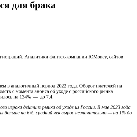
ся для брака
т регистраций. Аналитики финтех-компании ЮMoney, сайтов
чем в аналогичный период 2022 года. Оборот платежей на
омств с момента анонса об уходе с российского рынка
ичилось на 134%
—
до 7,4.
го игрока дейтинг-рынка об уходе из России. В мае 2023 года
л больше на 6%, средний чек вырос незначительно
—
на 1% до