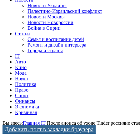
Новости Украины
Палестино-Израильский конфликт
Новости Москвы
Новости Новороссии
Война в Сирии
Статьи
Семья и воспитание детей
Ремонт и дизайн интерьера
Города и страны
IT
Авто
Кино
Мода
Наука
Политика
Право
Спорт
Финансы
Экономика
Криминал
Вы здесь:
Главная
IT
После анонса об уходе Tinder россияне ста
Добавить пост в закладки браузера