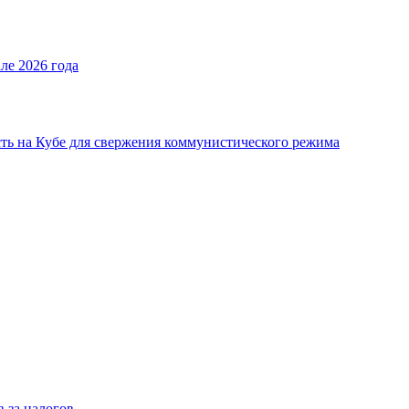
ле 2026 года
ь на Кубе для свержения коммунистического режима
з-за налогов