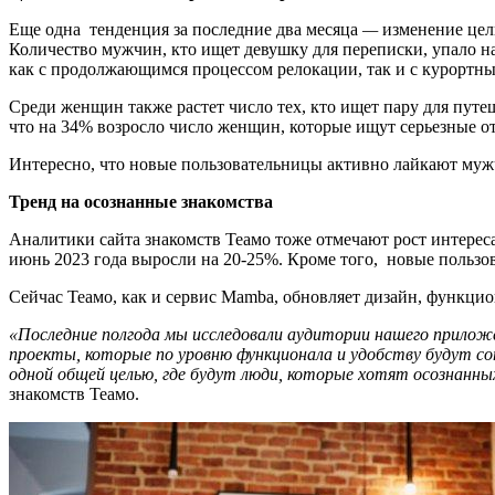
Еще одна тенденция за последние два месяца
—
изменение цели
Количество мужчин, кто ищет девушку для переписки, упало 
как с продолжающимся процессом релокации, так и с курортны
Среди женщин также растет число тех, кто ищет пару для пут
что на 34% возросло число женщин, которые ищут серьезные о
Интересно, что новые пользовательницы активно лайкают му
Тренд на осознанные знакомства
Аналитики сайта знакомств Теамо тоже отмечают рост интереса
июнь 2023 года выросли на 20-25%. Кроме того, новые пользо
Сейчас Теамо, как и сервис Mamba, обновляет дизайн, функцио
«
Последние полгода мы исследовали аудитории нашего прилож
проекты, которые по уровню функционала и удобству будут со
одной общей целью, где будут люди, которые хотят осознанн
знакомств Теамо.