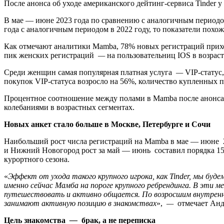
После анонса об уходе американского дейтинг-сервиса Tinder 
В мае — июне 2023 года по сравнению с аналогичным периодо
года с аналогичным периодом в 2022 году, то показатели похожи
Как отмечают аналитики Mamba, 78% новых регистраций приход
пик женских регистраций
—
на пользовательниц IOS в возрасте
Среди женщин самая популярная платная услуга
—
VIP-статус,
покупок VIP-статуса возросло на 56%, количество купленных п
Процентное соотношение между полами в Mamba после анонса о
колебаниями в возрастных сегментах.
Новых анкет стало больше в Москве, Петербурге и Сочи
Наибольший рост числа регистраций на Mamba в мае — июне 20
и Нижний Новогород рост за май — июнь составил порядка 15%
курортного сезона.
«
Эффект от ухода такого крупного игрока, как Tinder, мы буд
именно сейчас Мамба на пороге крупного ребрендинга. В эти 
путешествовать и активно общается. По возросшим внутренн
занимают активную позицию в знакомствах
»,
—
отмечает Анд
Цель знакомства
—
брак, а не переписка