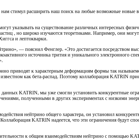
а нам стимул расширить наш поиск на любые возможные новые в
могут указывать на существование различных интересных физиче
стиц , но широко изучаются теоретиками. Например, они могут
иггса и лептокварки.
рино», — пояснил Фенглер. «Это достигается посредством высо
окоактивного источника трития и уникального электронного спе
».
трино приводят к характерным деформациям формы так называемо
 известном как бета-распад. Поэтому коллаборация KATRIN прис
а данных KATRIN, мы уже смогли установить конкурентные огр
чениями, полученными в других экспериментах с низкими энерг
одействия нейтрино общего характера, он установил конкурент
Коллаборация KATRIN надеется, что эти ограничения будут спо
тельности к общим взаимодействиям нейтрино с помощью KATR