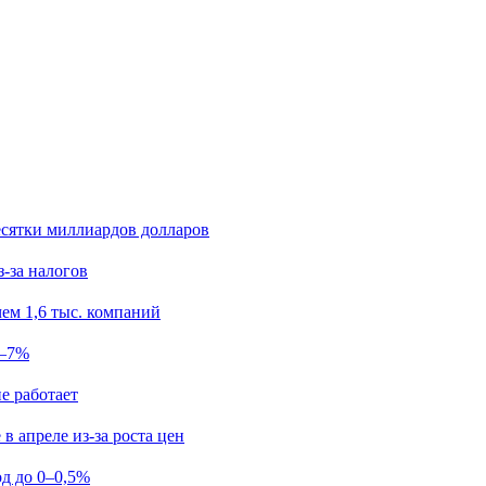
есятки миллиардов долларов
з-за налогов
ем 1,6 тыс. компаний
5–7%
е работает
в апреле из-за роста цен
од до 0–0,5%