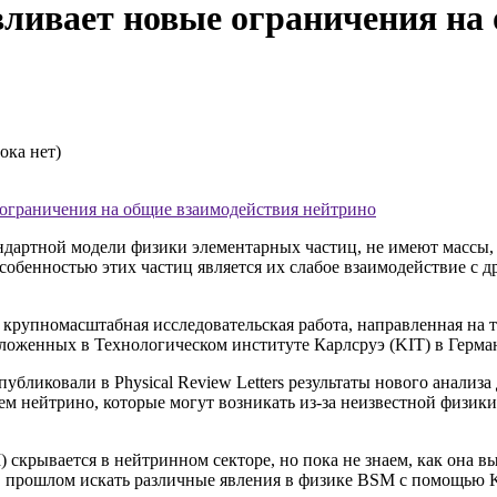
ливает новые ограничения на 
ока нет)
ограничения на общие взаимодействия нейтрино
ндартной модели физики элементарных частиц, не имеют массы, 
 особенностью этих частиц является их слабое взаимодействие с 
крупномасштабная исследовательская работа, направленная на 
ложенных в Технологическом институте Карлсруэ (KIT) в Герма
убликовали в Physical Review Letters результаты нового анализ
м нейтрино, которые могут возникать из-за неизвестной физики
 скрывается в нейтринном секторе, но пока не знаем, как она в
 в прошлом искать различные явления в физике BSM с помощью 