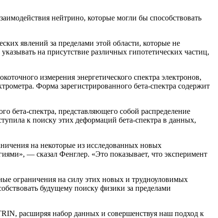
заимодействия нейтрино, которые могли бы способствовать
ских явлений за пределами этой области, которые не
 указывать на присутствие различных гипотетических частиц,
коточного измерения энергетического спектра электронов,
ктрометра. Форма зарегистрированного бета-спектра содержит
го бета-спектра, представляющего собой распределение
тупила к поиску этих деформаций бета-спектра в данных,
аничения на некоторые из исследованных новых
иями», — сказал Фенглер. «Это показывает, что эксперимент
ные ограничения на силу этих новых и трудноуловимых
собствовать будущему поиску физики за пределами
IN, расширяя набор данных и совершенствуя наш подход к