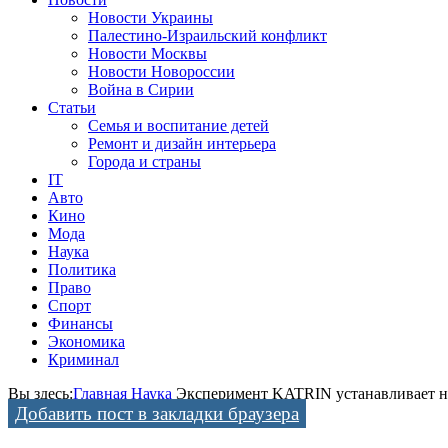
Новости Украины
Палестино-Израильский конфликт
Новости Москвы
Новости Новороссии
Война в Сирии
Статьи
Семья и воспитание детей
Ремонт и дизайн интерьера
Города и страны
IT
Авто
Кино
Мода
Наука
Политика
Право
Спорт
Финансы
Экономика
Криминал
Вы здесь:
Главная
Наука
Эксперимент KATRIN устанавливает н
Добавить пост в закладки браузера