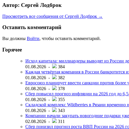
Автор: Сергей Лодброк
Просмотреть все сообщения от Сергей Лодброк →
Оставить комментарий
Вы должны
Войти
, чтобы оставить комментарий.
Горячее
Исход капитала: миллиардеры выводят из России д
01.08.2026 -
384
Каждая четвёртая компания в России банкротится и
01.08.2026 -
382
Евросоюз планирует ввести санкции против более ч
01.08.2026 -
378
Сбер повысил прогноз инфляции на 2026 год до 6,
01.08.2026 -
355
Складской комплекс Wildberries в Рязани временно н
01.08.2026 -
343
Компании начали закупать новогодние подарки уже 
02.08.2026 -
311
Сбер понизил прогноз роста ВВП России на 2026 г