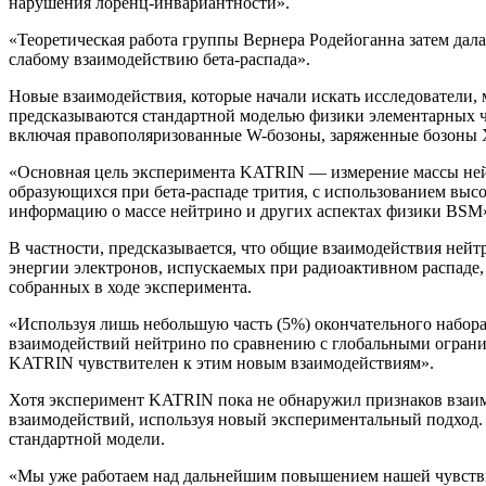
нарушения лоренц-инвариантности».
«Теоретическая работа группы Вернера Родейоганна затем дал
слабому взаимодействию бета-распада».
Новые взаимодействия, которые начали искать исследователи, 
предсказываются стандартной моделью физики элементарных ча
включая правополяризованные W-бозоны, заряженные бозоны Х
«Основная цель эксперимента KATRIN — измерение массы нейт
образующихся при бета-распаде трития, с использованием выс
информацию о массе нейтрино и других аспектах физики BSM
В частности, предсказывается, что общие взаимодействия ней
энергии электронов, испускаемых при радиоактивном распаде,
собранных в ходе эксперимента.
«Используя лишь небольшую часть (5%) окончательного набор
взаимодействий нейтрино по сравнению с глобальными ограни
KATRIN чувствителен к этим новым взаимодействиям».
Хотя эксперимент KATRIN пока не обнаружил признаков взаим
взаимодействий, используя новый экспериментальный подход. 
стандартной модели.
«Мы уже работаем над дальнейшим повышением нашей чувстви