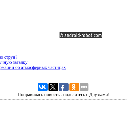
ю струн?
учную загадку
ормации об атмосферных частицах
Понравилась новость - поделитесь с Друзьями!