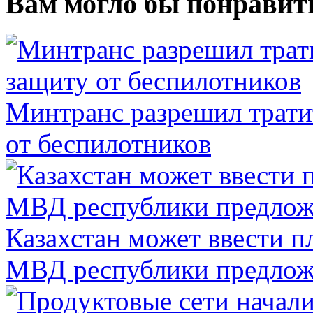
Вам могло бы понравит
Минтранс разрешил трати
от беспилотников
Казахстан может ввести п
МВД республики предлож