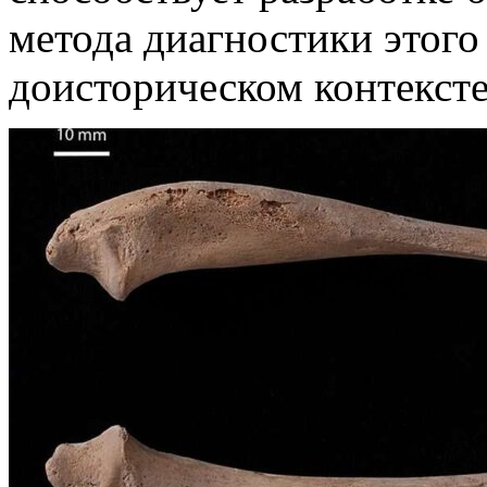
метода
диагностики этого 
доисторическом контексте