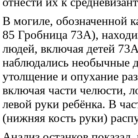
отнести их к средневизан
В могиле, обозначенной к
85 Гробница 73А), находи
людей, включая детей 73А
наблюдались необычные д
утолщение и опухание ра
включая части челюсти, л
левой руки ребёнка. В час
(нижняя кость руки) расп
Анализ останков показал,